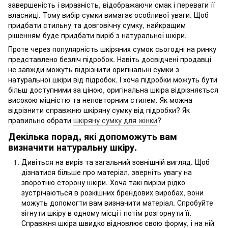
завершеність і виразність, відображаючи смак і переваги її
власниці. Тому вибір сумки вимагає особливої уваги. Щоб
придбати стильну та довговічну сумку, найкращим
рішенням буде придбати виріб з натуральної шкіри.
Проте через популярність шкіряних сумок сьогодні на ринку
представлено безліч підробок. Навіть досвідчені продавці
не завжди можуть відрізнити оригінальні сумки з
натуральної шкіри від підробок. І хоча підробки можуть бути
більш доступними за ціною, оригінальна шкіра відрізняється
високою міцністю та неповторним стилем. Як можна
відрізнити справжню шкіряну сумку від підробки? Як
правильно обрати
шкіряну сумку для жінки
?
Декілька порад, які допоможуть вам
визначити натуральну шкіру.
Дивіться на виріз та загальний зовнішній вигляд. Щоб
дізнатися більше про матеріал, зверніть увагу на
зворотню сторону шкіри. Хоча такі вирізи рідко
зустрічаються в розкішних брендових виробах, вони
можуть допомогти вам визначити матеріал. Спробуйте
зігнути шкіру в одному місці і потім розгорнути її.
Справжня шкіра швидко відновлює свою форму, і на ній