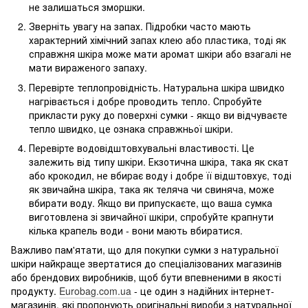
не залишаться зморшки.
Зверніть увагу на запах. Підробки часто мають
характерний хімічний запах клею або пластика, тоді як
справжня шкіра може мати аромат шкіри або взагалі не
мати вираженого запаху.
Перевірте теплопровідність. Натуральна шкіра швидко
нагрівається і добре проводить тепло. Спробуйте
прикласти руку до поверхні сумки - якщо ви відчуваєте
тепло швидко, це ознака справжньої шкіри.
Перевірте водовідштовхувальні властивості. Це
залежить від типу шкіри. Екзотична шкіра, така як скат
або крокодил, не вбирає воду і добре її відштовхує, тоді
як звичайна шкіра, така як теляча чи свиняча, може
вбирати воду. Якщо ви припускаєте, що ваша сумка
виготовлена зі звичайної шкіри, спробуйте крапнути
кілька крапель води - вони мають вбиратися.
Важливо пам'ятати, що для покупки сумки з натуральної
шкіри найкраще звертатися до спеціалізованих магазинів
або брендових виробників, щоб бути впевненими в якості
продукту.
Eurobag.com.ua
- це один з надійних інтернет-
магазинів, які пропонують оригінальні вироби з натуральної