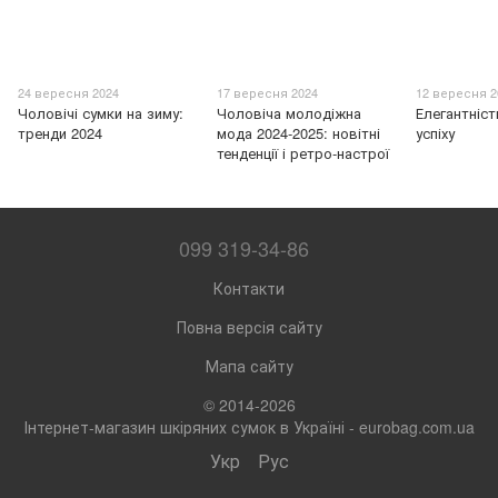
24 вересня 2024
17 вересня 2024
12 вересня 2
Чоловічі сумки на зиму:
Чоловіча молодіжна
Елегантніс
тренди 2024
мода 2024-2025: новітні
успіху
тенденції і ретро-настрої
099 319-34-86
Контакти
Повна версія сайту
Мапа сайту
© 2014-2026
Інтернет-магазин шкіряних сумок в Україні - eurobag.com.ua
Укр
Рус