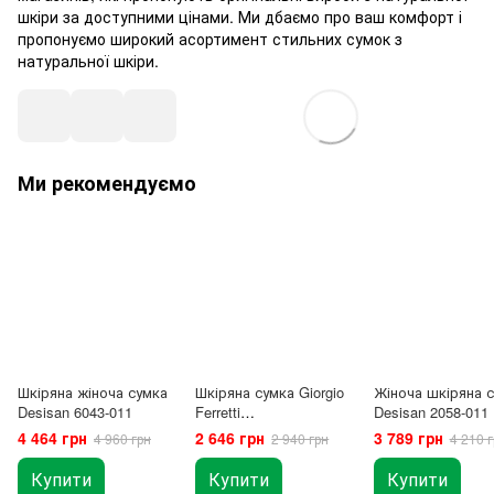
шкіри за доступними цінами. Ми дбаємо про ваш комфорт і
пропонуємо широкий асортимент стильних сумок з
натуральної шкіри.
Ми рекомендуємо
Шкіряна жіноча сумка
Шкіряна сумка Giorgio
Жіноча шкіряна 
Desisan 6043-011
Ferretti
Desisan 2058-011
GF2020588Ablack
4 464 грн
2 646 грн
3 789 грн
4 960 грн
2 940 грн
4 210 г
Купити
Купити
Купити