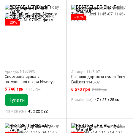
−10%
−20%
Артикул: N1979KC
Артикул: 1145-07
Спортивна сумка з
Шкіряна дорожня сумка Tony
натуральної шкіри Newery
Bellucci 1145-07
N1979KC
5 740 грн
6 570 грн
7 175 грн
7 300 грн
Купити
Розміри (см)
47 х 27 х 25 см
Розміри (см)
45 x 22 x 22