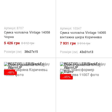
Артикул: 8707
Артикул: 10347
Сумка чоловіча Vintage 14058
Сумка чоловіча Vintage 14065
Чорна
вінтажна шкіра Коричнева
5 426 грн
7 931 грн
8 612 грн
9 914 грн
Розміри (см)
38х27х15
Розміри (см)
43х31х13
−48%
−45%