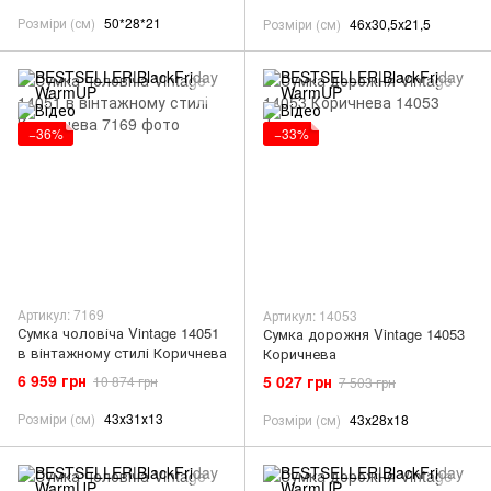
Розміри (см)
50*28*21
Розміри (см)
46х30,5х21,5
−36%
−33%
Артикул: 7169
Артикул: 14053
Сумка чоловіча Vintage 14051
Сумка дорожня Vintage 14053
в вінтажному стилі Коричнева
Коричнева
6 959 грн
5 027 грн
10 874 грн
7 503 грн
Розміри (см)
43х31х13
Розміри (см)
43х28х18