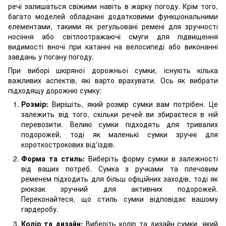
речі залишаться свіжими навіть в жарку погоду. Крім того,
багато моделей обладнані додатковими функціональними
елементами, такими як регульовані ремені для зручності
носіння або світлоотражаючі смуги для підвищення
видимості вночі при катанні на велосипеді або виконанні
завдань у погану погоду.
При виборі шкіряної дорожньої сумки, існують кілька
важливих аспектів, які варто врахувати. Ось як вибрати
підходящу дорожню сумку:
Розмір:
Вирішіть, який розмір сумки вам потрібен. Це
залежить від того, скільки речей ви збираєтеся в ній
перевозити. Великі сумки підходять для тривалих
подорожей, тоді як маленькі сумки зручні для
короткострокових від'їздів.
Форма та стиль:
Виберіть форму сумки в залежності
від ваших потреб. Сумка з ручками та плечовим
ременем підходить для більш офіційних заходів, тоді як
рюкзак зручний для активних подорожей.
Переконайтеся, що стиль сумки відповідає вашому
гардеробу.
Колір та дизайн:
Виберіть колір та дизайн сумки, який