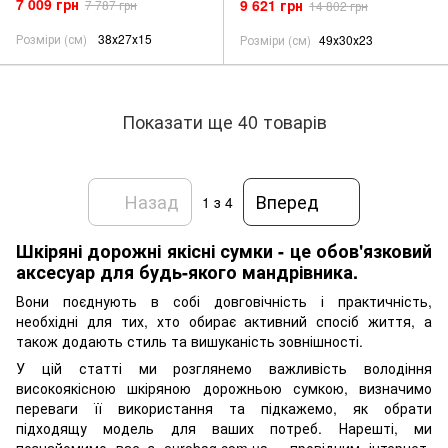
7 009 грн
9 621 грн
7 787 грн
14 802 грн
Розміри (см)
38х27х15
Розміри (см)
49х30х23
Показати ще 40 товарів
Назад
Вперед
1
з 4
Шкіряні дорожні якісні сумки - це обов'язковий
аксесуар для будь-якого мандрівника.
Вони поєднують в собі довговічність і практичність,
необхідні для тих, хто обирає активний спосіб життя, а
також додають стиль та вишуканість зовнішності.
У цій статті ми розглянемо важливість володіння
високоякісною шкіряною дорожньою сумкою, визначимо
переваги її використання та підкажемо, як обрати
підходящу модель для ваших потреб. Нарешті, ми