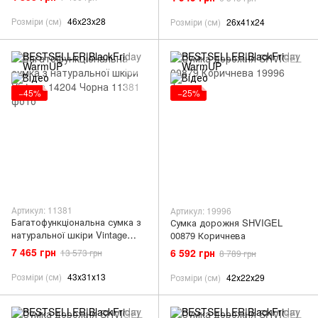
Розміри (см)
46x23x28
Розміри (см)
26х41х24
−45%
−25%
Артикул: 11381
Артикул: 19996
Багатофункціональна сумка з
Сумка дорожня SHVIGEL
натуральної шкіри Vintage
00879 Коричнева
14204 Чорна
7 465 грн
6 592 грн
13 573 грн
8 789 грн
Розміри (см)
43х31х13
Розміри (см)
42х22х29