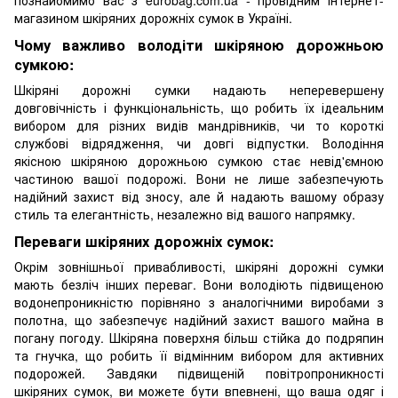
познайомимо вас з eurobag.com.ua - провідним інтернет-
магазином шкіряних дорожніх сумок в Україні.
Чому важливо володіти шкіряною дорожньою
сумкою:
Шкіряні дорожні сумки надають неперевершену
довговічність і функціональність, що робить їх ідеальним
вибором для різних видів мандрівників, чи то короткі
службові відрядження, чи довгі відпустки. Володіння
якісною шкіряною дорожньою сумкою стає невід'ємною
частиною вашої подорожі. Вони не лише забезпечують
надійний захист від зносу, але й надають вашому образу
стиль та елегантність, незалежно від вашого напрямку.
Переваги шкіряних дорожніх сумок:
Окрім зовнішньої привабливості, шкіряні дорожні сумки
мають безліч інших переваг. Вони володіють підвищеною
водонепроникністю порівняно з аналогічними виробами з
полотна, що забезпечує надійний захист вашого майна в
погану погоду. Шкіряна поверхня більш стійка до подряпин
та гнучка, що робить її відмінним вибором для активних
подорожей. Завдяки підвищеній повітропроникності
шкіряних сумок, ви можете бути впевнені, що ваша одяг і