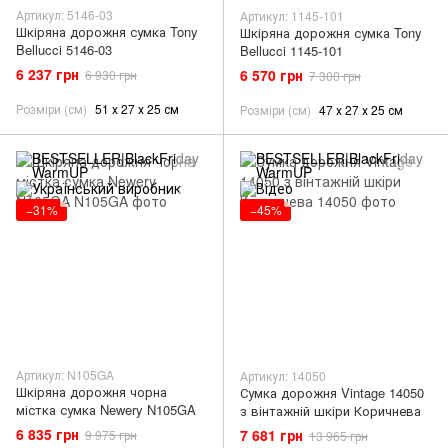
Артикул: 5146-03
Артикул: 1145-101
Шкіряна дорожня сумка Tony
Шкіряна дорожня сумка Tony
Bellucci 5146-03
Bellucci 1145-101
6 237 грн
6 570 грн
6 930 грн
7 300 грн
Розміри (см)
51 х 27 х 25 см
Розміри (см)
47 х 27 х 25 см
−31%
−45%
Артикул: N105GA
Артикул: 14050
Шкіряна дорожня чорна
Сумка дорожня Vintage 14050
містка сумка Newery N105GA
з вінтажній шкіри Коричнева
6 835 грн
7 681 грн
9 975 грн
13 965 грн