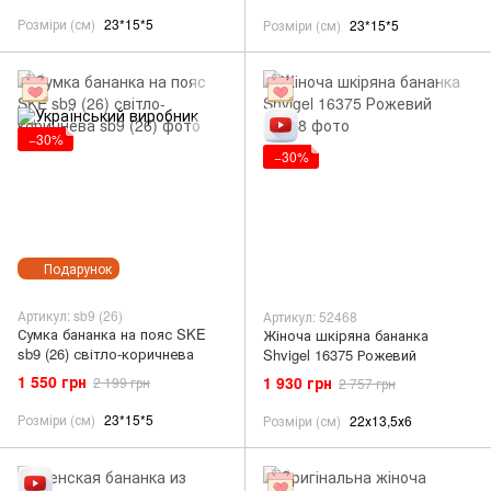
Розміри (см)
23*15*5
Розміри (см)
23*15*5
−30%
−30%
Подарунок
Артикул: sb9 (26)
Артикул: 52468
Сумка бананка на пояс SKE
Жіноча шкіряна бананка
sb9 (26) світло-коричнева
Shvigel 16375 Рожевий
1 550 грн
1 930 грн
2 199 грн
2 757 грн
Розміри (см)
23*15*5
Розміри (см)
22х13,5х6