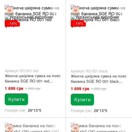
−14%
−14%
Артикул: RO 001 red
Артикул: RO 001 black
Жіноча шкіряна сумка на пояс
Жіноча шкіряна сумка на пояс
бананка SGE RO 001 red
бананка SGE RO 001 black
червона
чорна
1 699 грн
1 699 грн
1 980 грн
1 980 грн
Купити
Купити
Розміри (см)
26*13*5
Розміри (см)
26*13*5