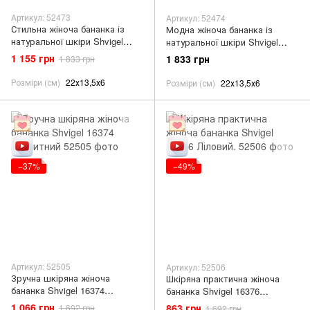
Артикул: 52473
Артикул: 52474
Стильна жіноча бананка із
Модна жіноча бананка із
натуральної шкіри Shvigel
натуральної шкіри Shvigel
16391 Бежевий
16392 Малиновий
1 155 грн
1 833 грн
1 833 грн
Розміри (см)
22х13,5х6
Розміри (см)
22х13,5х6
−37%
−49%
Артикул: 52505
Артикул: 52506
Зручна шкіряна жіноча
Шкіряна практична жіноча
бананка Shvigel 16374
бананка Shvigel 16376
Блакитний
Ліловий.
1 066 грн
863 грн
1 692 грн
1 692 грн