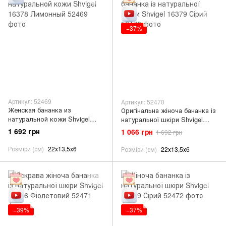
−37%
Артикул: 52469
Артикул: 52470
Женская бананка из
Оригінальна жіноча бананка із
натуральной кожи Shvigel
натуральної шкіри Shvigel
16378 Лимонный
16379 Сірий
1 692 грн
1 066 грн
1 692 грн
Розміри (см)
22х13,5х6
Розміри (см)
22х13,5х6
−39%
−37%