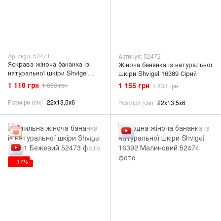
Артикул: 52471
Артикул: 52472
Яскрава жіноча бананка із
Жіноча бананка із натуральної
натуральної шкіри Shvigel
шкіри Shvigel 16389 Сірий
16386 Фіолетовий
1 118 грн
1 155 грн
1 833 грн
1 833 грн
Розміри (см)
22х13,5х6
Розміри (см)
22х13,5х6
−37%