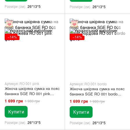
Розміри (см)
26*13*5
Розміри (см)
26*13*5
−14%
−14%
Артикул: RO 001 pink
Артикул: RO 001 bordo
Жіноча шкіряна сумка на пояс
Жіноча шкіряна сумка на пояс
бананка SGE RO 001 pink
бананка SGE RO 001 bordo
рожева
бордова
1 699 грн
1 699 грн
1 980 грн
1 980 грн
Купити
Купити
Розміри (см)
26*13*5
Розміри (см)
26*13*5