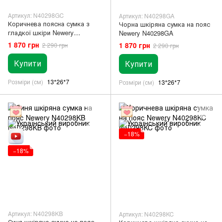
Артикул: N40298GC
Артикул: N40298GA
Коричнева поясна сумка з
Чорна шкіряна сумка на пояс
гладкої шкіри Newery
Newery N40298GA
N40298GC
1 870 грн
1 870 грн
2 290 грн
2 290 грн
Купити
Купити
Розміри (см)
13*26*7
Розміри (см)
13*26*7
−18%
−18%
Артикул: N40298KB
Артикул: N40298KC
Синя шкіряна сумка на пояс