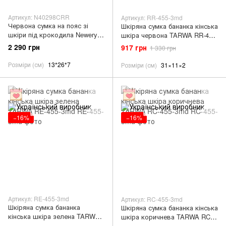
Артикул: N40298CRR
Артикул: RR-455-3md
Червона сумка на пояс зі
Шкіряна сумка бананка кінська
шкіри під крокодила Newery
шкіра червона TARWA RR-455-
N40298CRR
3md
2 290 грн
917 грн
1 330 грн
Розміри (см)
13*26*7
Розміри (см)
31×11×2
−16%
−16%
Артикул: RE-455-3md
Артикул: RC-455-3md
Шкіряна сумка бананка
Шкіряна сумка бананка кінська
кінська шкіра зелена TARWA
шкіра коричнева TARWA RC-
RE-455-3md
455-3md