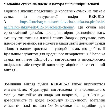
Чоловіча сумка на плече із натуральної шкіри Rekarti
Однією з
якісних
представниць
чоловічих сум
ок
на плече
є
сумка
із натуральної шкіри REK-015-
3
https://eurobag.com.ua/cholovicha-sumka-na-pleche-iz-
naturalnoi-shkiry-rek-015-3-vacblack-chorna/
. Ця сумка має
ергономічний дизайн, що рівномірно розподіляє вагу,
зменшуючи тиск на плечі і спину. Завдяки регульованому
плечовому ременю, ви можете налаштувати довжину сумки
згідно з вашим зростом та уподобаннями, що робить її
ідеальним варіантом для щоденного використання.
Чоловіча
сумка на плече REK-015-3 виготовлена з високоякісної
шкіри, що забезпечує їй виняткову міцність та естетичний
вигляд.
Зовнішній вигляд сумки REK-015-3 також вирізняється
елегантністю. Фурнітура виготовлена з високоякісного
металу, має стійке до подряпин покриття, що забезпечує
довговічність та додає аксесуару вишуканості. Металеві
елементи, такі як застібки-блискавки та карабіни для