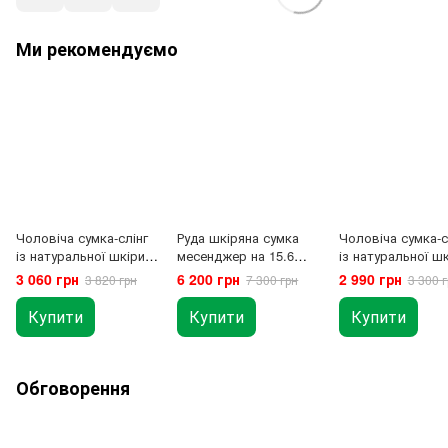
Ми рекомендуємо
Чоловіча сумка-слінг
Руда шкіряна сумка
Чоловіча сумка-с
із натуральної шкіри
месенджер на 15.6
із натуральної ш
Newery N9014GA
"Newery N8128GCR
Newery N9016GA
3 060 грн
6 200 грн
2 990 грн
3 820 грн
7 300 грн
3 300 г
Купити
Купити
Купити
Обговорення