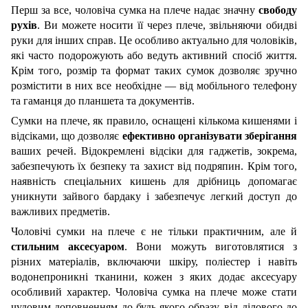
Перш за все, чоловіча сумка на плече надає значну
свободу
рухів
. Ви можете носити її через плече, звільняючи обидві
руки для інших справ.
Це особливо актуально для чоловіків,
які часто подорожують або ведуть активний спосіб життя.
Крім того, розмір та формат таких сумок дозволя
є
зручно
розмістити в них все необхідне — від мобільного телефону
та гаманця до планшета та документів.
Сумки на плече, як правило, оснащені кількома кишенями і
відсіками, що дозволяє
ефективно організувати зберігання
ваших речей. Відокремлені відсіки для гаджетів, зокрема,
забезпечують їх безпеку та захист від подряпин. Крім того,
наявність спеціальних кишень для дрібниць допомагає
уникнути зайвого бардаку і забезпечує легкий доступ до
важливих предметів.
Чоловічі сумки на плече є не тільки практичним, але й
стильним аксесуаром
. Вони можуть виготовлятися з
різних матеріалів, включаючи шкіру, поліестер і навіть
водонепроникні тканини, кожен з яких додає аксесуару
особливий характер. Чоловіча сумка на плече може стати
чудовим доповненням до будь-якого образу, від ділового до