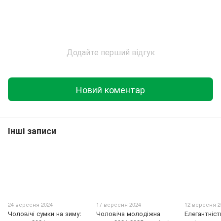
Додайте перший відгук
Новий коментар
Інші записи
24 вересня 2024
17 вересня 2024
12 вересня 2
Чоловічі сумки на зиму:
Чоловіча молодіжна
Елегантніс