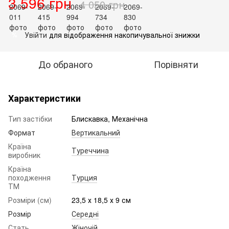
3 596 грн
4 050 грн
Увійти
для відображення накопичувальної знижки
%
До обраного
Порівняти
Характеристики
Тип застібки
Блискавка, Механічна
Формат
Вертикальний
Країна
Туреччина
виробник
Країна
походження
Турция
ТМ
Розміри (см)
23,5 х 18,5 х 9 см
Розмір
Середні
Стать
Жіночій