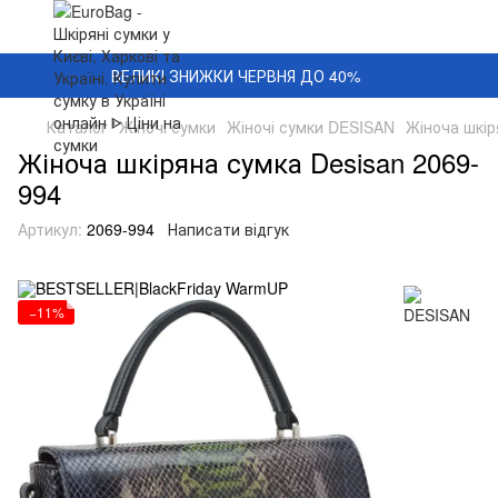
ВЕЛИКІ ЗНИЖКИ ЧЕРВНЯ ДО 40%
Каталог
Жіночі сумки
Жіночі сумки DESISAN
Жіноча шкір
Жіноча шкіряна сумка Desisan 2069-
994
Артикул:
2069-994
Написати відгук
−11%