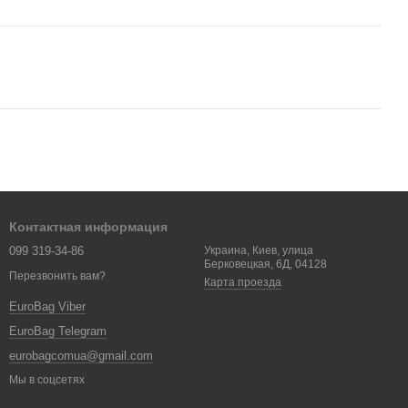
Контактная информация
099 319-34-86
Украина, Киев, улица
Берковецкая, 6Д, 04128
Перезвонить вам?
Карта проезда
EuroBag Viber
EuroBag Telegram
eurobagcomua@gmail.com
Мы в соцсетях