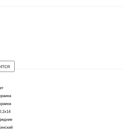
ится
ет
краина
краина
0,2х14
редние
енский