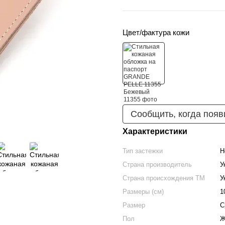
Цвет/фактура кожи
Сообщить, когда появ
Характеристики
Тип застежки
Н
Страна производитель
У
Страна происхождения ТМ
У
Размеры (см)
1
Размер
С
Пол
Ж