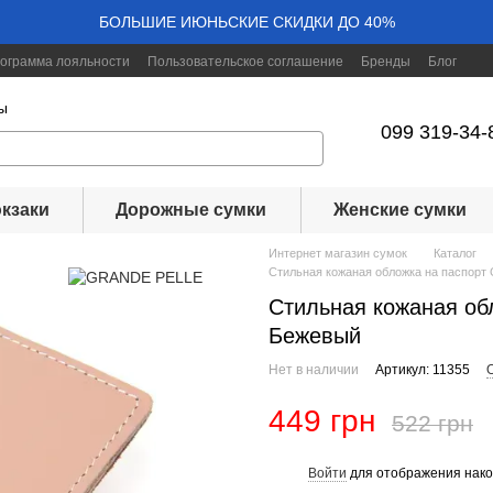
БОЛЬШИЕ ИЮНЬСКИЕ СКИДКИ ДО 40%
ограмма лояльности
Пользовательское соглашение
Бренды
Блог
ы
099 319-34-
кзаки
Дорожные сумки
Женские сумки
Интернет магазин сумок
Каталог
Стильная кожаная обложка на паспор
Стильная кожаная о
Бежевый
Нет в наличии
Артикул: 11355
449 грн
522 грн
Войти
для отображения нако
%