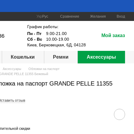
Сравнение
Укр
Рус
Желания
Вход
График работы:
Пн - Пт
9.00-21.00
86
Мой заказ
Сб - Вс
10.00-19.00
Киев, Берковецкая, 6Д, 04128
Кошельки
Ремни
Аксессуары
Аксессуары
Обложки на паспорт
т GRANDE PELLE 11355 Бежевый
бложка на паспорт GRANDE PELLE 11355
Оставить отзыв
пительной скидки