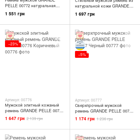
Стильный мужской ремень из
PELLE 00772 натуральная
натуральной кожи GRANDE
кожа Черный
PELLE 00773 Черный
1 551 грн
1 697 грн
−23%
−5%
Артикул: 00776
Артикул: 00777
Мужской элитный кожаный
Сверхпрочный мужской
ремень GRANDE PELLE 00776
ремень GRANDE PELLE 00777
Коричневый
Черный
1 647 грн
1 174 грн
2 139 грн
1 236 грн