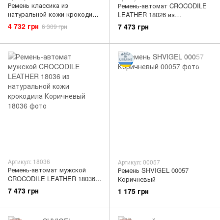
Ремень классика из
Ремень-автомат CROCODILE
натуральной кожи крокодила
LEATHER 18026 из
CROCODILE LEATHER 18018
натуральной кожи крокодила
4 732 грн
7 473 грн
6 309 грн
Черный
Черный
Артикул: 18036
Артикул: 00057
Ремень-автомат мужской
Ремень SHVIGEL 00057
CROCODILE LEATHER 18036
Коричневый
из натуральной кожи
7 473 грн
1 175 грн
крокодила Коричневый