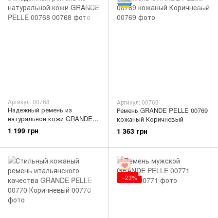
Артикул: 00768
Артикул: 00769
Надежный ремень из
Ремень GRANDE PELLE 00769
натуральной кожи GRANDE
кожаный Коричневый
PELLE 00768
1 199 грн
1 363 грн
−23%