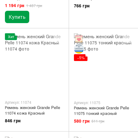
GRANDE PELLE 511107001
1 194 грн
766 грн
1 487 грн
Купить
Хит
−5%
Артикул: 11074
Артикул: 11075
Ремень женский Grande Pelle
Ремень женский Grande Pelle
11074 кожа Красный
11075 тонкий красный
846 грн
580 грн
611 грн