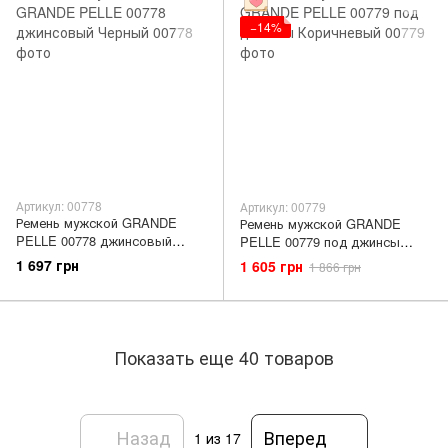
−14%
Артикул: 00778
Артикул: 00779
Ремень мужской GRANDE
Ремень мужской GRANDE
PELLE 00778 джинсовый
PELLE 00779 под джинсы
Черный
Коричневый
1 697 грн
1 605 грн
1 866 грн
Показать еще 40 товаров
Назад
Вперед
1
из 17