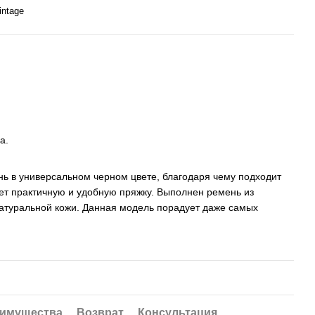
intage
а.
ь в универсальном черном цвете, благодаря чему подходит
ет практичную и удобную пряжку. Выполнен ремень из
натуральной кожи. Данная модель порадует даже самых
имущества
Возврат
Консультация