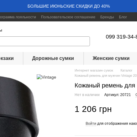
БОЛЬШИЕ ИЮНЬСКИЕ СКИДКИ ДО 40%
ограмма лояльности
Пользовательское соглашение
Бренды
Блог
ы
099 319-34-
кзаки
Дорожные сумки
Женские сумки
Интернет магазин сумок
Каталог
Кожаный ремень для мужчин Vintage 2
Кожаный ремень для 
Нет в наличии
Артикул: 20721
1 206 грн
Войти
для отображения нако
%