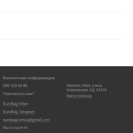
Контактная информация
099 319-34-86
Украина, Киев, улица
Берковецкая, 6Д, 04128
Перезвонить вам?
Карта проезда
EuroBag Viber
EuroBag Telegram
eurobagcomua@gmail.com
Мы в соцсетях