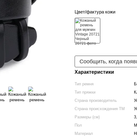
Цвет/фактура кожи
Сообщить, когда появ
Характеристики
Тип ремня
Б
Тип пряжки
К
Страна производитель
У
Страна происхождения ТМ
У
Размеры (см)
3
Пол
М
Материал
Н