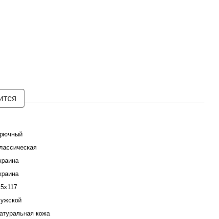
ится
рючный
лассическая
краина
краина
,5х117
ужской
атуральная кожа