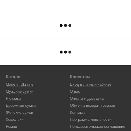
Каталог
Клиентам
Made in Ukraine
Вход в личный кабинет
Мужские сумки
О нас
Рюкзаки
Оплата и доставка
Дорожные сумки
Обмен и возврат товаров
Женские сумки
Контакты
Кошельки
Программа лояльности
Ремни
Пользовательское соглашение