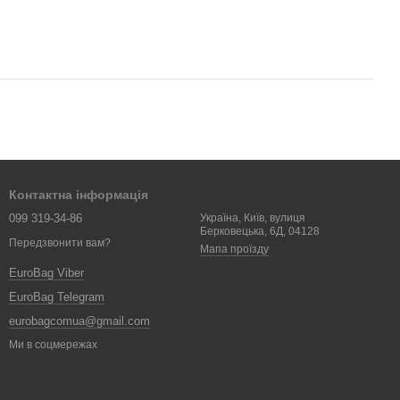
Контактна інформація
099 319-34-86
Україна, Київ, вулиця
Берковецька, 6Д, 04128
Передзвонити вам?
Мапа проїзду
EuroBag Viber
EuroBag Telegram
eurobagcomua@gmail.com
Ми в соцмережах