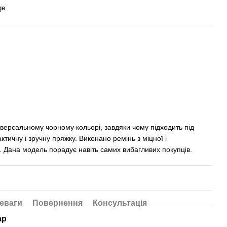
ge
іверсальному чорному кольорі, завдяки чому підходить під
ктичну і зручну пряжку. Виконано ремінь з міцної і
и. Дана модель порадує навіть самих вибагливих покупців.
еваги
Повернення
Консультація
ар