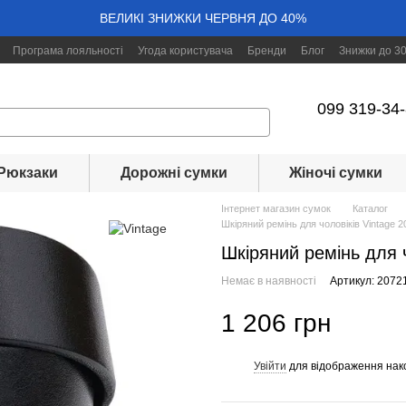
ВЕЛИКІ ЗНИЖКИ ЧЕРВНЯ ДО 40%
Програма лояльності
Угода користувача
Бренди
Блог
Знижки до 3
099 319-34
Рюкзаки
Дорожні сумки
Жіночі сумки
Інтернет магазин сумок
Каталог
Шкіряний ремінь для чоловіків Vintage 
Шкіряний ремінь для 
Немає в наявності
Артикул: 2072
1 206 грн
Увійти
для відображення нак
%