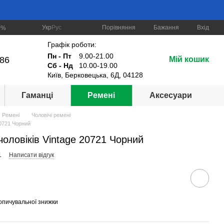
Порівняння
Укр
Рус
Бажання
Вхід
0%
Графік роботи:
Пн - Пт
9.00-21.00
-86
Мій кошик
Сб - Нд
10.00-19.00
Київ, Берковецька, 6Д, 04128
Гаманці
Ремені
Аксесуари
Ремені
Чоловічі ремені
20721 Чорний
чоловіків Vintage 20721 Чорний
1
Написати відгук
опичувальної знижки