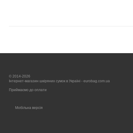
© 2014-2026
Інтернет-магазин шкіряних сумок в Україні - eurobag.com.ua
Приймаємо до оплати
Мобільна версія