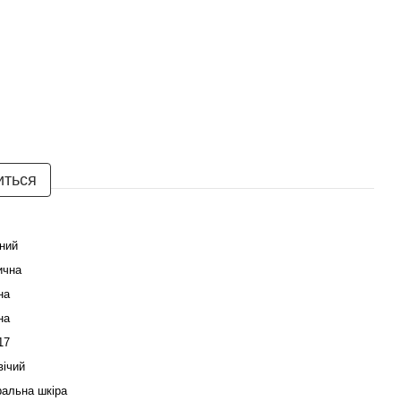
иться
ний
ична
на
на
17
вічий
ральна шкіра