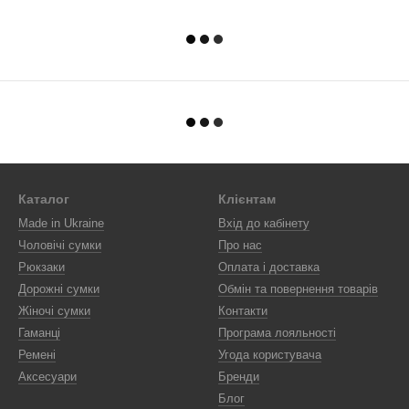
Каталог
Клієнтам
Made in Ukraine
Вхід до кабінету
Чоловічі сумки
Про нас
Рюкзаки
Оплата і доставка
Дорожні сумки
Обмін та повернення товарів
Жіночі сумки
Контакти
Гаманці
Програма лояльності
Ремені
Угода користувача
Аксесуари
Бренди
Блог