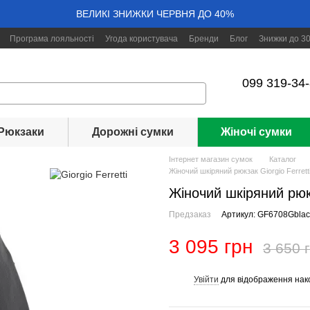
ВЕЛИКІ ЗНИЖКИ ЧЕРВНЯ ДО 40%
Програма лояльності
Угода користувача
Бренди
Блог
Знижки до 3
099 319-34
Рюкзаки
Дорожні сумки
Жіночі сумки
Інтернет магазин сумок
Каталог
Жіночий шкіряний рюкзак Giorgio Ferret
Жіночий шкіряний рюк
Предзаказ
Артикул: GF6708Gblac
3 095 грн
3 650 
Увійти
для відображення нак
%