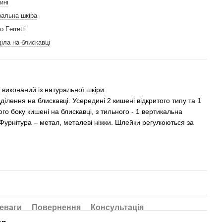
ині
ральна шкіра
o Ferretti
діла на блискавці
i виконаний із натуральної шкіри.
ділення на блискавці. Усередині 2 кишені відкритого типу та 1
го боку кишені на блискавці, з тильного - 1 вертикальна
Фурнітура – ​​метал, металеві ніжки. Шлейки регулюються за
еваги
Повернення
Консультація