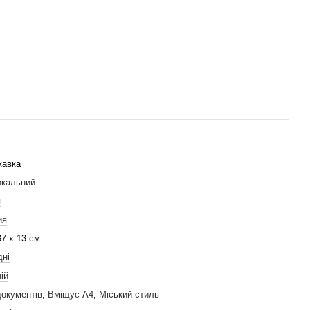
кавка
икальний
я
ия
37 x 13 см
дні
ій
окументів
,
Вміщує А4
,
Міський стиль