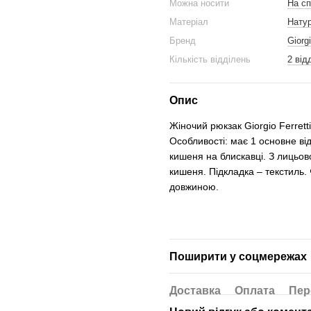
Можна носити
На сп
Матеріал
Нату
Бренд
Giorgi
Кількість відділень
2 від
Опис
Жіночий рюкзак Giorgio Ferrett
Особливості: має 1 основне від
кишеня на блискавці. З лицьово
кишеня. Підкладка – текстиль. 
довжиною.
Поширити у соцмережах
Доставка
Оплата
Пер