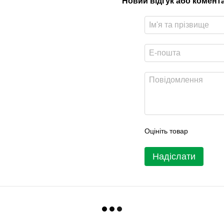
Новий відгук або комент
Оцініть товар
Надіслати