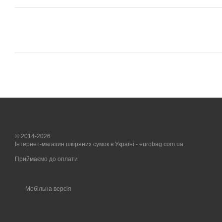
© 2014-2026
Інтернет-магазин шкіряних сумок в Україні - eurobag.com.ua
Приймаємо до оплати
Мобільна версія