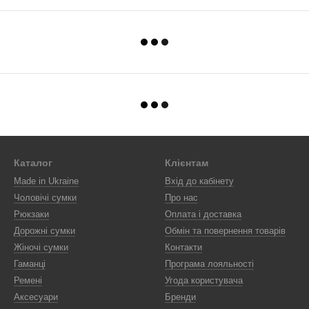
Каталог
Клієнтам
Made in Ukraine
Вхід до кабінету
Чоловічі сумки
Про нас
Рюкзаки
Оплата і доставка
Дорожні сумки
Обмін та повернення товарів
Жіночі сумки
Контакти
Гаманці
Програма лояльності
Ремені
Угода користувача
Аксесуари
Бренди