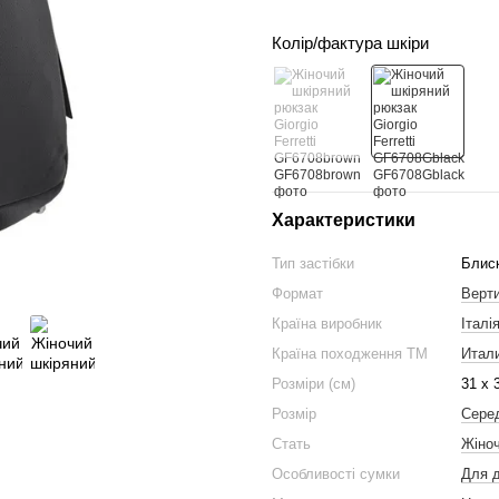
Колір/фактура шкіри
Характеристики
Тип застібки
Блис
Формат
Верт
Країна виробник
Італі
Країна походження ТМ
Итал
Розміри (см)
31 x 
Розмір
Сере
Стать
Жіноч
Особливості сумки
Для д