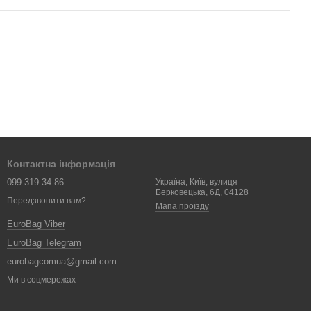
Контактна інформація
099 319-34-86
Україна, Київ, вулиця
Берковецька, 6Д, 04128
Передзвонити вам?
Мапа проїзду
EuroBag Viber
EuroBag Telegram
eurobagcomua@gmail.com
Ми в соцмережах