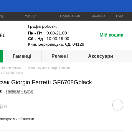
Порівняння
Укр
Рус
Бажання
Вхід
0%
Графік роботи:
Пн - Пт
9.00-21.00
-86
Мій кошик
Сб - Нд
10.00-19.00
Київ, Берковецька, 6Д, 04128
Гаманці
Ремені
Аксесуари
Жіночі сумки
Жіночі сумки Giorgio Ferretti
ti GF6708Gblack
зак Giorgio Ferretti GF6708Gblack
k
Написати відгук
грн
опичувальної знижки