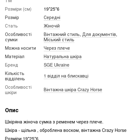
ТМ
Розміри (см)
19*25*6
Розмір
Середні
Стать
Жіночій
Особливості
Вінтажний стиль
,
Для документів
,
сумки
Міський стиль
Можна носити
Через плече
Матеріал
Натуральна шкіра
Бренд
SGE Ukraine
Кількість
1 відділ на блискавці
відділень
Особливості
Вінтажна шкіра Crazy Horse
шкіри
Опис
Шкіряна жіноча сумка з ременем через плече.
Шкіра - щільна , оброблена воском, вінтажна Crazy Horse
Розміри 19*25*6