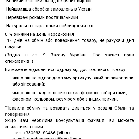
Великий власний склад шкіряних виробів
Найшвидша обробка замовлень в Україні
Перевірені роками постачальники
Натуральна шкіра тільки найвищої якості
8
% знижки на день народження
14 днів на обмін або повернення товару, не рахуючи дня
покупки
(Згідно зі ст. 9 Закону України «Про захист прав
споживачів»)
Ви можете відмовитися одразу від доставленого товару:
якщо він не відповідає тому артикулу, який ви замовляли
або зіпсований;
якщо він не задовольнив вас за формою, габаритами,
фасоном, кольором, розміром або з інших причин.
*Правила обміну та возврату дивіться у розділі
Обмін та
повернення
Якщо Вам необхідна консультація фахівця, ви можете
зв'язатися з нами:
тел. +380993193486 (Viber)
e-mail: eurobagcomua@gmail.com