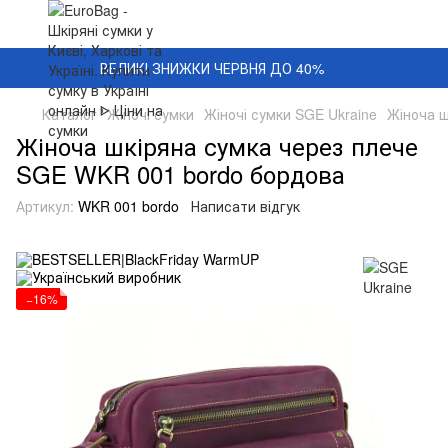
ВЕЛИКІ ЗНИЖКИ ЧЕРВНЯ ДО 40%
Каталог
Жіночі сумки
Жіночі сумки SGE Ukraine
Жіноча ш
Жіноча шкіряна сумка через плече
SGE WKR 001 bordo бордова
Артикул:
WKR 001 bordo
Написати відгук
−16%