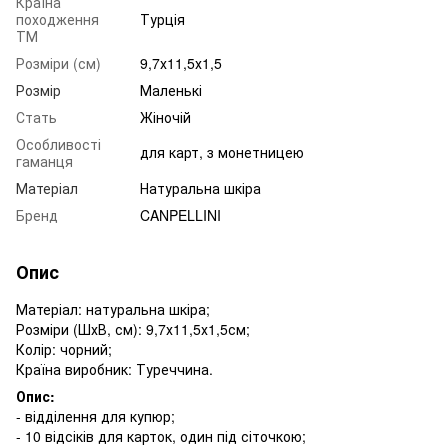
Країна
походження
Турція
ТМ
Розміри (см)
9,7х11,5х1,5
Розмір
Маленькі
Стать
Жіночій
Особливості
для карт, з монетницею
гаманця
Матеріал
Натуральна шкіра
Бренд
CANPELLINI
Опис
Матеріал: натуральна шкіра;
Розміри (ШхВ, см): 9,7х11,5х1,5см;
Колір: чорний;
Країна виробник: Туреччина.
Опис:
- відділення для купюр;
- 10 відсіків для карток, один під сіточкою;