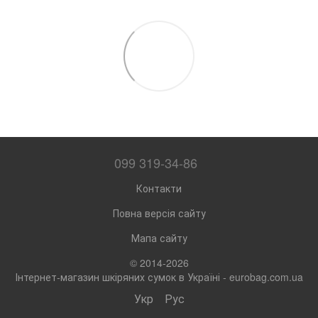
099 319-34-86
Контакти
Повна версія сайту
Мапа сайту
© 2014-2026
Інтернет-магазин шкіряних сумок в Україні - eurobag.com.ua
Укр
Рус