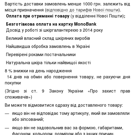
Вартість доставки замовлень менше 1000 грн. залежить від
місця призначення (
відповідно до тарифів Нової пошти
).
Оплата при отриманні товару
(у відділенні Нової Пошти)
;
Безготівкова оплата на картку MonoBank
Досвід у роботі зі шкіргалантереєю з 2014 року
Великий власний склад шкіряних виробів
Найшвидша обробка замовлень в Україні
Перевірені роками постачальники
Натуральна шкіра тільки найвищої якості
8
% знижки на день народження
14 днів на обмін або повернення товару, не рахуючи дня
покупки
(Згідно зі ст. 9 Закону України «Про захист прав
споживачів»)
Ви можете відмовитися одразу від доставленого товару:
якщо він не відповідає тому артикулу, який ви замовляли
або зіпсований;
якщо він не задовольнив вас за формою, габаритами,
фасоном, кольором, розміром або з інших причин.