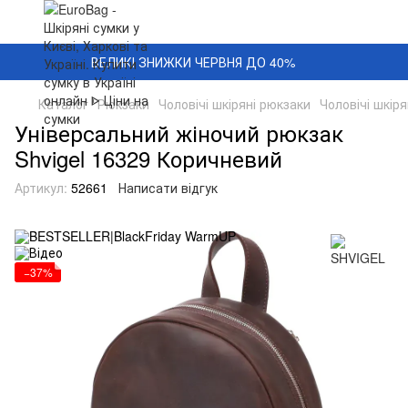
ВЕЛИКІ ЗНИЖКИ ЧЕРВНЯ ДО 40%
Каталог
Рюкзаки
Чоловічі шкіряні рюкзаки
Чоловічі шкір
Універсальний жіночий рюкзак
Shvigel 16329 Коричневий
Артикул:
52661
Написати відгук
−37%