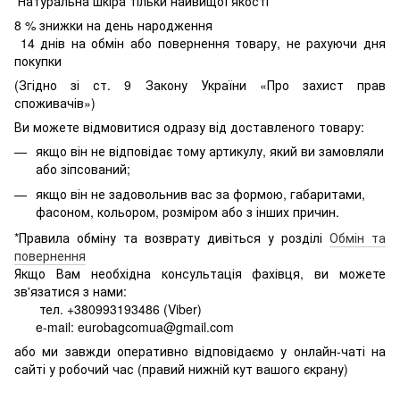
Натуральна шкіра тільки найвищої якості
8
% знижки на день народження
14 днів на обмін або повернення товару, не рахуючи дня
покупки
(Згідно зі ст. 9 Закону України «Про захист прав
споживачів»)
Ви можете відмовитися одразу від доставленого товару:
якщо він не відповідає тому артикулу, який ви замовляли
або зіпсований;
якщо він не задовольнив вас за формою, габаритами,
фасоном, кольором, розміром або з інших причин.
*Правила обміну та возврату дивіться у розділі
Обмін та
повернення
Якщо Вам необхідна консультація фахівця, ви можете
зв'язатися з нами:
тел. +380993193486 (Viber)
e-mail: eurobagcomua@gmail.com
або ми завжди оперативно відповідаємо у онлайн-чаті на
сайті у робочий час (правий нижній кут вашого єкрану)