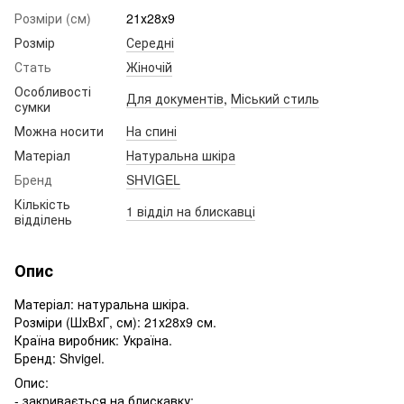
Розміри (см)
21х28х9
Розмір
Середні
Стать
Жіночій
Особливості
Для документів
,
Міський стиль
сумки
Можна носити
На спині
Матеріал
Натуральна шкіра
Бренд
SHVIGEL
Кількість
1 відділ на блискавці
відділень
Опис
Матеріал: натуральна шкіра.
Розміри (ШхВхГ, см): 21х28х9 см.
Країна виробник: Україна.
Бренд: Shvigel.
Опис:
- закривається на блискавку;