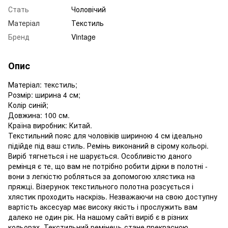
Стать
Чоловічий
Матеріал
Текстиль
Бренд
Vintage
Опис
Матеріал: текстиль;
Розмір: ширина 4 см;
Колір синій;
Довжина: 100 см.
Країна виробник: Китай.
Текстильний пояс для чоловіків шириною 4 см ідеально
підійде під ваш стиль. Ремінь виконаний в сірому кольорі.
Виріб тягнеться і не шарується. Особливістю даного
ремінця є те, що вам не потрібно робити дірки в полотні -
вони з легкістю робляться за допомогою хлястика на
пряжці. Візерунок текстильного полотна розсується і
хлястик проходить наскрізь. Незважаючи на свою доступну
вартість аксесуар має високу якість і прослужить вам
далеко не один рік. На нашому сайті виріб є в різних
кольорах. Текстильний ремінець стане прекрасною