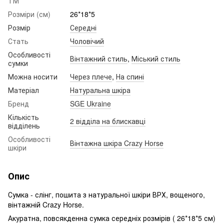
ТМ
Розміри (см)
26*18*5
Розмір
Середні
Стать
Чоловічий
Особливості
Вінтажний стиль
,
Міський стиль
сумки
Можна носити
Через плече
,
На спині
Матеріал
Натуральна шкіра
Бренд
SGE Ukraine
Кількість
2 відділа на блискавці
відділень
Особливості
Вінтажна шкіра Crazy Horse
шкіри
Опис
Сумка - слінг, пошита з натуральної шкіри ВРХ, вощеного,
вінтажній Crazy Horse.
Акуратна, повсякденна сумка середніх розмірів ( 26*18*5 см)