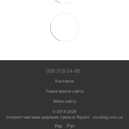
099 319-34-86
Контакти
Повна версія сайту
Мапа сайту
© 2014-2026
Інтернет-магазин шкіряних сумок в Україні - eurobag.com.ua
Укр
Рус