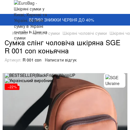
ВЕЛИКІ ЗНИЖКИ ЧЕРВНЯ ДО 40%
Каталог
Чоловічі сумки
Шкіряні чоловічі сумки
Шкіряні чо
Сумка слінг чоловіча шкіряна SGE
R 001 con коньячна
Артикул:
R 001 con
Написати відгук
−22%