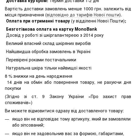
доставка кур'єром:
Термін доставки 1-2 дні
Вартість доставки замовлень менше 1000 грн. залежить від
місця призначення (
відповідно до тарифів Нової пошти
).
Оплата при отриманні товару
(у відділенні Нової Пошти)
;
Безготівкова оплата на картку MonoBank
Досвід у роботі зі шкіргалантереєю з 2014 року
Великий власний склад шкіряних виробів
Найшвидша обробка замовлень в Україні
Перевірені роками постачальники
Натуральна шкіра тільки найвищої якості
8
% знижки на день народження
14 днів на обмін або повернення товару, не рахуючи дня
покупки
(Згідно зі ст. 9 Закону України «Про захист прав
споживачів»)
Ви можете відмовитися одразу від доставленого товару:
якщо він не відповідає тому артикулу, який ви замовляли
або зіпсований;
якщо він не задовольнив вас за формою, габаритами,