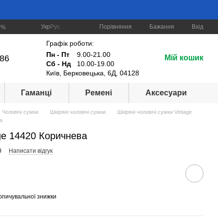
Порівняння
Укр
Рус
Бажання
Вхід
0%
Графік роботи:
Пн - Пт
9.00-21.00
-86
Мій кошик
Сб - Нд
10.00-19.00
Київ, Берковецька, 6Д, 04128
Гаманці
Ремені
Аксесуари
Чоловічі сумки
Шкіряні чоловічі сумки
Шкіряні чоловічі сумки Vintage
а
ge 14420 Коричнева
0
Написати відгук
опичувальної знижки