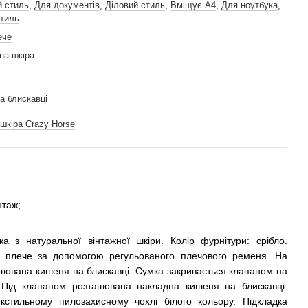
й стиль
,
Для документів
,
Діловий стиль
,
Вміщує А4
,
Для ноутбука
,
стиль
ече
на шкіра
на блискавці
шкіра Crazy Horse
нтаж;
ка з натуральної вінтажної шкіри. Колір фурнітури: срібло.
 плече за допомогою регульованого плечового ременя. На
ташована кишеня на блискавці. Сумка закривається клапаном на
. Під клапаном розташована накладна кишеня на блискавці.
кстильному пилозахисному чохлі білого кольору. Підкладка