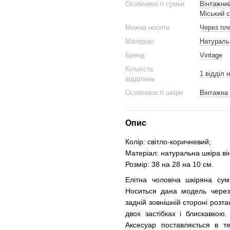
Особливості сумки
Вінтажни
Міський 
Можна носити
Через пл
Матеріал
Натураль
Бренд
Vintage
Кількість
1 відділ 
відділень
Особливості шкіри
Вінтажна 
Опис
Колір: світло-коричневий;
Матеріал: натуральна шкіра ві
Розмір: 38 на 28 на 10 см.
Елітна чоловіча шкіряна сум
Носиться дана модель через
задній зовнішній стороні роз
двох застібках і блискавкою
Аксесуар поставляється в те