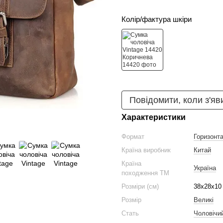
Колір/фактура шкіри
Повідомити, коли з'яв
Характеристики
Формат
Горизонт
Країна виробник
Китай
Країна
Україна
походження ТМ
Розміри (см)
38х28х10
Розмір
Великі
Стать
Чоловічи