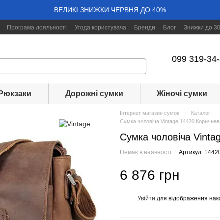
ВЕЛИКІ ЗНИЖКИ ЧЕРВНЯ ДО 40%
Програма лояльності
Угода користувача
Бренди
Блог
Знижки до 3
099 319-34
Рюкзаки
Дорожні сумки
Жіночі сумки
Інтернет магазин сумок
Каталог
Сумка чоловіча Vintage 14420 Коричнев
Сумка чоловіча Vinta
Немає в наявності
Артикул: 1442
6 876 грн
Увійти
для відображення нак
%