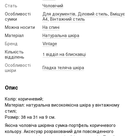
Стать
Чоловічий
Особливості
Для документів
,
Діловий стиль
,
Вміщує
сумки
А4
,
Вінтажний стиль
Можна носити
На спині
Матеріал
Натуральна шкіра
Бренд
Vintage
Кількість
1 відділ на блискавці
відділень
Особливості
Гладка теляча шкіра
шкіри
Опис
Колір: коричневий;
Матеріал: натуральна високоякісна шкіра у вінтажному
стилі;
Розмір: 38 на 31 на 9 см.
Якісна чоловіча шкіряна сумка-портфель коричневого
кольору. Аксесуар розрахований для повсякденного