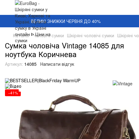
ВЕЛИКІ ЗНИЖКИ ЧЕРВНЯ ДО 40%
Каталог
Чоловічі сумки
Шкіряні чоловічі сумки
Шкіряні чо
Сумка чоловіча Vintage 14085 для
ноутбука Коричнева
Артикул:
14085
Написати відгук
−41%