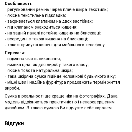
Особливості
:
- регульований ремінь через плече шкіра-текстиль;
- якісна текстильна підкладка;
- закривається клапаном на двох застібках;
- під клапаном знаходиться кишеня;
- на задній панелі потайна кишеня на блискавці;
- всередині є також кишеня на блискавці;
- також присутні кишені для мобільного телефону.
Переваги
:
- відмінна якість виконання;
- низька ціна, як для виробу такого класу;
- якісна товста натуральна шкіра;
- така шкіряна сумка підійде чоловікові будь-якого віку;
- міцні шви і надійна фурнітура продовжать термін життя
вироби.
Сумка в реальності ще краще ніж на фотографіях. Дана
модель відрізняється практичністю і неперевершеним
дизайном. З такою сумкою Ви відчуєте себе королем.
Відгуки