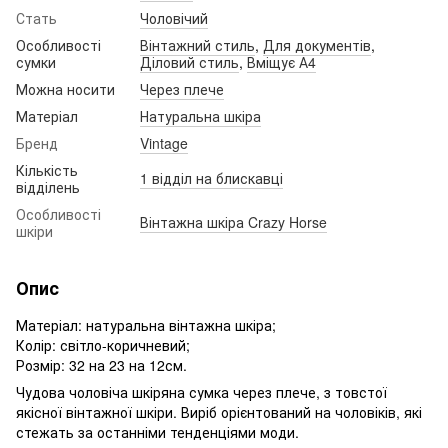
Стать
Чоловічий
Особливості
Вінтажний стиль
,
Для документів
,
сумки
Діловий стиль
,
Вміщує А4
Можна носити
Через плече
Матеріал
Натуральна шкіра
Бренд
Vintage
Кількість
1 відділ на блискавці
відділень
Особливості
Вінтажна шкіра Crazy Horse
шкіри
Опис
Матеріал: натуральна вінтажна шкіра;
Колір: світло-коричневий;
Розмір: 32 на 23 на 12см.
Чудова чоловіча шкіряна сумка через плече, з товстої
якісної вінтажної шкіри. Виріб орієнтований на чоловіків, які
стежать за останніми тенденціями моди.