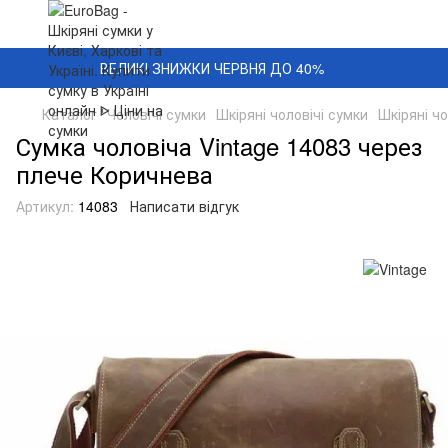
ВЕЛИКІ ЗНИЖКИ ЧЕРВНЯ ДО 40%
Каталог
Чоловічі сумки
Шкіряні чоловічі сумки
Шкіряні чо
Сумка чоловіча Vintage 14083 через
плече Коричнева
Артикул:
14083
Написати відгук