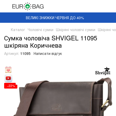
ВЕЛИКІ ЗНИЖКИ ЧЕРВНЯ ДО 40%
Каталог
Чоловічі сумки
Шкіряні чоловічі сумки
Шкіряні ч
Сумка чоловіча SHVIGEL 11095
шкіряна Коричнева
Артикул:
11095
Написати відгук
−22%