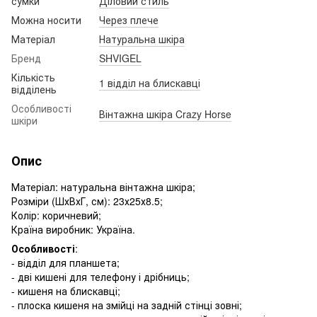
сумки
Діловий стиль
Можна носити
Через плече
Матеріал
Натуральна шкіра
Бренд
SHVIGEL
Кількість
1 відділ на блискавці
відділень
Особливості
Вінтажна шкіра Crazy Horse
шкіри
Опис
Матеріал: натуральна вінтажна шкіра;
Розміри (ШхВхГ, см): 23х25х8.5;
Колір: коричневий;
Країна виробник: Україна.
Особливості
:
- відділ для планшета;
- дві кишені для телефону і дрібниць;
- кишеня на блискавці;
- плоска кишеня на змійці на задній стінці зовні;