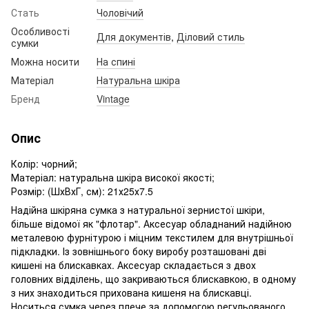
Стать
Чоловічий
Особливості
Для документів
,
Діловий стиль
сумки
Можна носити
На спині
Матеріал
Натуральна шкіра
Бренд
Vintage
Опис
Колір: чорний;
Матеріал: натуральна шкіра високої якості;
Розмір: (ШхВхГ, см): 21х25х7.5
Надійна шкіряна сумка з натуральної зернистої шкіри,
більше відомої як "флотар". Аксесуар обладнаний надійною
металевою фурнітурою і міцним текстилем для внутрішньої
підкладки. Із зовнішнього боку виробу розташовані дві
кишені на блискавках. Аксесуар складається з двох
головних відділень, що закриваються блискавкою, в одному
з них знаходиться прихована кишеня на блискавці.
Носиться сумка через плече за допомогою регульованого