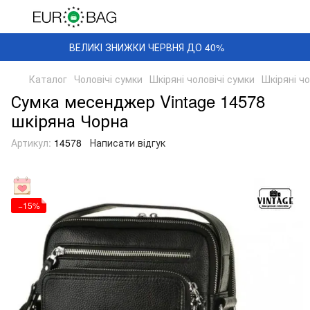
ВЕЛИКІ ЗНИЖКИ ЧЕРВНЯ ДО 40%
Каталог
Чоловічі сумки
Шкіряні чоловічі сумки
Шкіряні чо
Сумка месенджер Vintage 14578
шкіряна Чорна
Артикул:
14578
Написати відгук
−15%