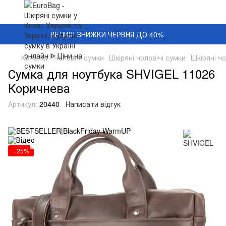
ВЕЛИКІ ЗНИЖКИ ЧЕРВНЯ ДО 40%
Каталог
Чоловічі сумки
Шкіряні чоловічі сумки
Шкіряні ч
Сумка для ноутбука SHVIGEL 11026
Коричнева
Артикул:
20440
Написати відгук
−25%