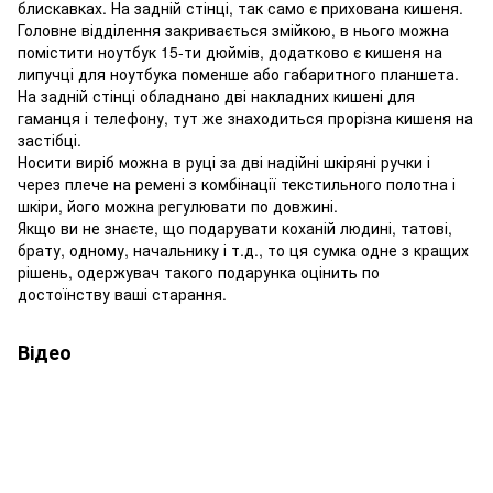
блискавках. На задній стінці, так само є прихована кишеня.
Головне відділення закривається змійкою, в нього можна
помістити ноутбук 15-ти дюймів, додатково є кишеня на
липучці для ноутбука поменше або габаритного планшета.
На задній стінці обладнано дві накладних кишені для
гаманця і телефону, тут же знаходиться прорізна кишеня на
застібці.
Носити виріб можна в руці за дві надійні шкіряні ручки і
через плече на ремені з комбінації текстильного полотна і
шкіри, його можна регулювати по довжині.
Якщо ви не знаєте, що подарувати коханій людині, татові,
брату, одному, начальнику і т.д., то ця сумка одне з кращих
рішень, одержувач такого подарунка оцінить по
достоїнству ваші старання.
Відео