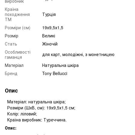
виробник
Країна
походження
Турція
ТМ
Розміри (см)
19х9,5х1,5
Розмір
Великі
Стать
Жіночій
Особливості
для карт, молодіжні, з монетницею
гаманця
Матеріал
Натуральна шкіра
Бренд
Tony Bellucci
Опис
Матеріал: натуральна шкіра;
Розміри (ШхВ, см): 19х9,5х1,5 см;
Колір: ліловий;
Країна виробник: Туреччина.
Опис: