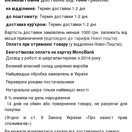
на відділення:
Термін доставки 1-2 дні
до поштомату:
Термін доставки 1-2 дні
доставка кур'єром:
Термін доставки 1-2 дні
Вартість доставки замовлень менше 1000 грн. залежить від
місця призначення (
відповідно до тарифів Нової пошти
).
Оплата при отриманні товару
(у відділенні Нової Пошти)
;
Безготівкова оплата на картку MonoBank
Досвід у роботі зі шкіргалантереєю з 2014 року
Великий власний склад шкіряних виробів
Найшвидша обробка замовлень в Україні
Перевірені роками постачальники
Натуральна шкіра тільки найвищої якості
8
% знижки на день народження
14 днів на обмін або повернення товару, не рахуючи дня
покупки
(Згідно зі ст. 9 Закону України «Про захист прав
споживачів»)
Ви можете відмовитися одразу від доставленого товару: