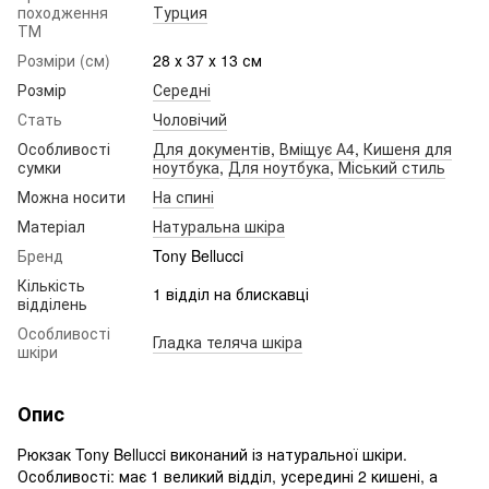
походження
Турция
ТМ
Розміри (см)
28 х 37 х 13 см
Розмір
Середні
Стать
Чоловічий
Особливості
Для документів
,
Вміщує А4
,
Кишеня для
сумки
ноутбука
,
Для ноутбука
,
Міський стиль
Можна носити
На спині
Матеріал
Натуральна шкіра
Бренд
Tony Bellucci
Кількість
1 відділ на блискавці
відділень
Особливості
Гладка теляча шкіра
шкіри
Опис
Рюкзак Tony Bellucci виконаний із натуральної шкіри.
Особливості: має 1 великий відділ, усередині 2 кишені, а