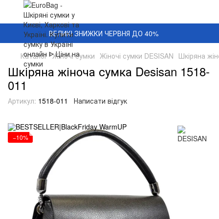
ВЕЛИКІ ЗНИЖКИ ЧЕРВНЯ ДО 40%
Каталог
Жіночі сумки
Жіночі сумки DESISAN
Шкіряна жін
Шкіряна жіноча сумка Desisan 1518-
011
Артикул:
1518-011
Написати відгук
−10%