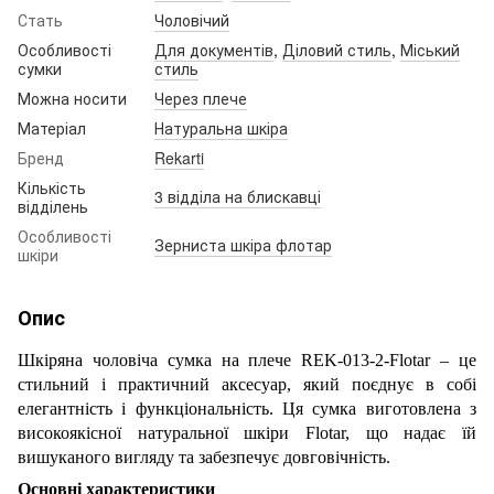
Стать
Чоловічий
Особливості
Для документів
,
Діловий стиль
,
Міський
сумки
стиль
Можна носити
Через плече
Матеріал
Натуральна шкіра
Бренд
Rekarti
Кількість
3 відділа на блискавці
відділень
Особливості
Зерниста шкіра флотар
шкіри
Опис
Шкіряна чоловіча сумка на плече REK-013-2-Flotar – це
стильний і практичний аксесуар, який поєднує в собі
елегантність і функціональність. Ця сумка виготовлена з
високоякісної натуральної шкіри Flotar, що надає їй
вишуканого вигляду та забезпечує довговічність.
Основні характеристики