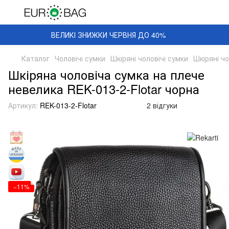
ВЕЛИКІ ЗНИЖКИ ЧЕРВНЯ ДО 40%
Каталог
Чоловічі сумки
Шкіряні чоловічі сумки
Шкіряні чо
Шкіряна чоловіча сумка на плече
невелика REK-013-2-Flotar чорна
Артикул:
REK-013-2-Flotar
2 відгуки
−11%