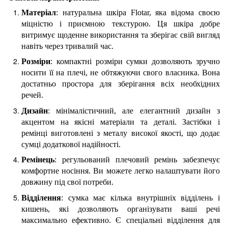
Матеріал
: натуральна шкіра Flotar, яка відома своєю
міцністю і приємною текстурою. Ця шкіра добре
витримує щоденне використання та зберігає свій вигляд
навіть через тривалий час.
Розміри
: компактні розміри сумки дозволяють зручно
носити її на плечі, не обтяжуючи свого власника. Вона
достатньо простора для зберігання всіх необхідних
речей.
Дизайн
: мінімалістичний, але елегантний дизайн з
акцентом на якісні матеріали та деталі. Застібки і
ремінці виготовлені з металу високої якості, що додає
сумці додаткової надійності.
Ремінець
: регульований плечовий ремін
ь
забезпечує
комфортне носіння. Ви можете легко налаштувати його
довжину під свої потреби.
Відділення
: сумка має кілька внутрішніх відділень і
кишень,
які
дозволяють організувати ваші речі
максимально ефективно. Є спеціальні відділення для