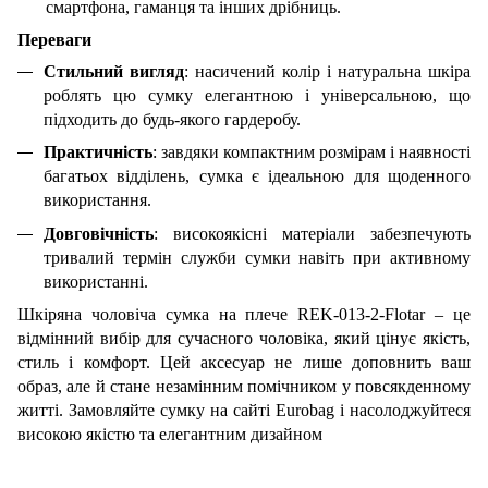
смартфона, гаманця та інших дрібниць.
Переваги
Стильний вигляд
:
насичений
колір і натуральна шкіра
роблять цю сумку елегантною і універсальною,
що
підходить до будь-якого гардеробу.
Практичність
: завдяки компактним розмірам і наявності
багатьох відділень, сумка є ідеальною для щоденного
використання.
Довговічність
: високоякісні матеріали забезпечують
тривалий термін служби сумки навіть при активному
використанні.
Шкіряна чоловіча сумка на плече REK-013-2-Flotar – це
відмінний вибір для сучасного чоловіка, який цінує якість,
стиль і комфорт. Цей аксесуар не лише доповнить ваш
образ, але й стане незамінним помічником у повсякденному
житті. Замовляйте сумку на сайті
Eurobag
і насолоджуйтеся
високою якістю та елегантним дизайном