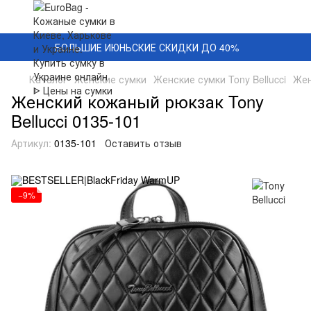
БОЛЬШИЕ ИЮНЬСКИЕ СКИДКИ ДО 40%
Каталог
Женские сумки
Женские сумки Tony Bellucci
Жен
Женский кожаный рюкзак Tony
Bellucci 0135-101
Артикул:
0135-101
Оставить отзыв
−9%