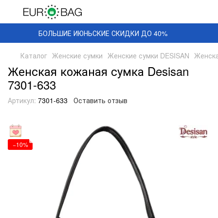
БОЛЬШИЕ ИЮНЬСКИЕ СКИДКИ ДО 40%
Каталог
Женские сумки
Женские сумки DESISAN
Женска
Женская кожаная сумка Desisan
7301-633
Артикул:
7301-633
Оставить отзыв
−10%