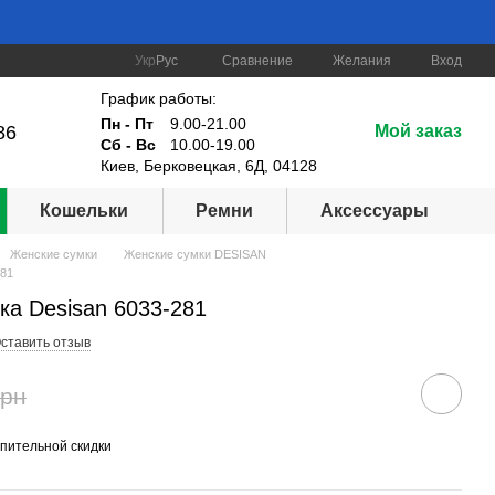
Сравнение
Укр
Рус
Желания
Вход
График работы:
Пн - Пт
9.00-21.00
86
Мой заказ
Сб - Вс
10.00-19.00
Киев, Берковецкая, 6Д, 04128
Кошельки
Ремни
Аксессуары
Женские сумки
Женские сумки DESISAN
281
ка Desisan 6033-281
ставить отзыв
грн
пительной скидки