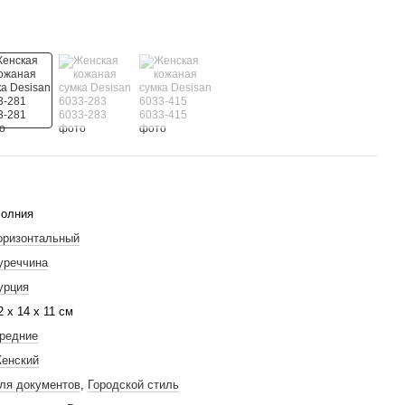
олния
оризонтальный
уреччина
урция
2 х 14 х 11 см
редние
енский
ля документов
,
Городской стиль