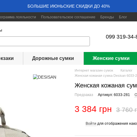
БОЛЬШИЕ ИЮНЬСКИЕ СКИДКИ ДО 40%
ограмма лояльности
Пользовательское соглашение
Бренды
Блог
ы
099 319-34-
кзаки
Дорожные сумки
Женские сумки
Интернет магазин сумок
Каталог
Женская кожаная сумка Desisan 6033-
Женская кожаная сум
Предзаказ
Артикул: 6033-281
О
3 384 грн
3 760 
Войти
для отображения нако
%