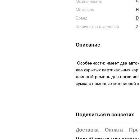
Можно носить
Ч
Материал
Н
Бренд
D
Количество отделений
2
Описание
Особенности: имеет два авто
два скрытых вертикальных кар
длинный ремень для носки чер
сумка с помощью молниевой 
Поделиться в соцсетях
Доставка
Оплата
Пре