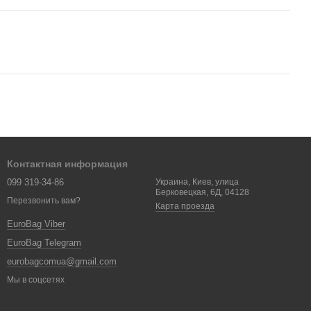
Контактная информация
099 319-34-86
Украина, Киев, улица
Берковецкая, 6Д, 04128
Перезвонить вам?
Карта проезда
EuroBag Viber
EuroBag Telegram
eurobagcomua@gmail.com
Мы в соцсетях