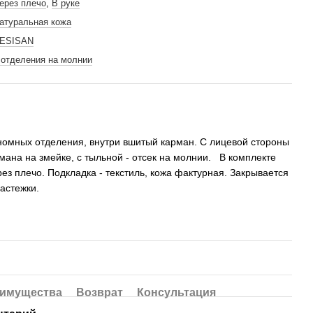
ерез плечо
,
В руке
атуральная кожа
ESISAN
 отделения на молнии
номных отделения, внутри вшитый карман. С лицевой стороны
мана на змейке, с тыльной - отсек на молнии. В комплекте
ез плечо. Подкладка - текстиль, кожа фактурная. Закрывается
застежки.
имущества
Возврат
Консультация