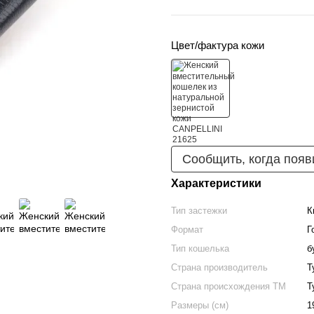
Цвет/фактура кожи
Сообщить, когда появ
Характеристики
Тип застежки
К
Формат
Г
Тип кошелька
б
Страна производитель
Т
Страна происхождения ТМ
Т
Размеры (см)
1