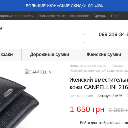
БОЛЬШИЕ ИЮНЬСКИЕ СКИДКИ ДО 40%
ограмма лояльности
Пользовательское соглашение
Бренды
Блог
ы
099 319-34-
кзаки
Дорожные сумки
Женские сумки
Интернет магазин сумок
Каталог
Женский вместительный кошелек из на
Женский вместительн
кожи CANPELLINI 21
Нет в наличии
Артикул: 21625
1 650 грн
2 358 
Войти
для отображения нако
%