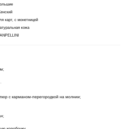
ольшие
енский
ля карт, с монетницей
атуральная кожа
ANPELLINI
м;
.
упюр с карманом-перегородкой на молнии;
н;
ую коробочку.