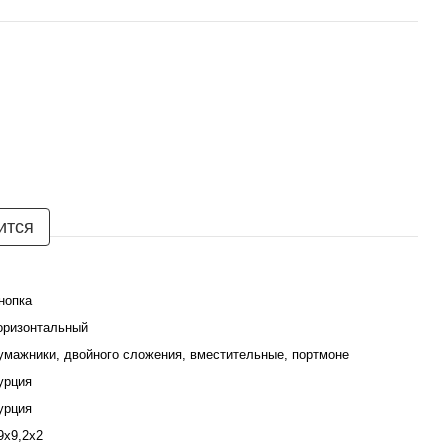
ится
нопка
оризонтальный
умажники, двойного сложения, вместительные, портмоне
урция
урция
9х9,2х2