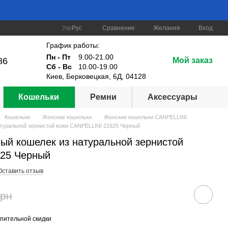
Сравнение
Укр
Рус
Желания
Вход
График работы:
Пн - Пт
9.00-21.00
86
Мой заказ
Сб - Вс
10.00-19.00
Киев, Берковецкая, 6Д, 04128
Кошельки
Ремни
Аксессуары
Кошельки
Женские кошельки
Женские кошельки CANPELLINI
туральной зернистой кожи CANPELLINI 21625 Черный
ый кошелек из натуральной зернистой
625 Черный
Оставить отзыв
грн
пительной скидки