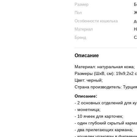
Размер
Б
Пол
Ж
Особенности кошелька
д
Материал
Н
Бренд
C
Описание
Материал: натуральная кожа;
Размеры (ШхВ, см): 19х9,2х2 с
Цвет: черный;
Страна производитель: Турция
Описание:
- 2 основных отделений для к
- монетница;
- 10 ячеек для карточек;
- один глубокий скрытый карма
- два прилегающих кармана;
- кошелек упакован в фирменн