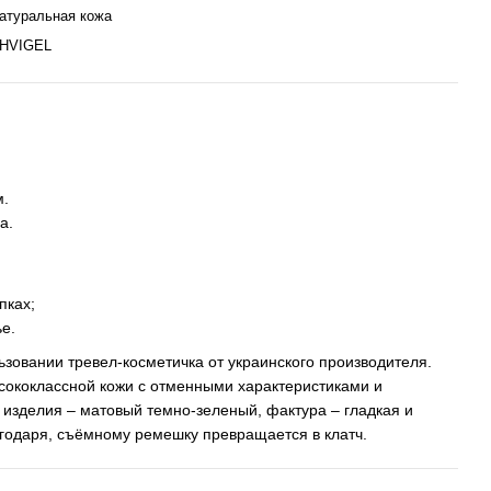
атуральная кожа
HVIGEL
м.
а.
пках;
е.
ьзовании тревел-косметичка от украинского производителя.
сококлассной кожи с отменными характеристиками и
 изделия – матовый темно-зеленый, фактура – гладкая и
годаря, съёмному ремешку превращается в клатч.