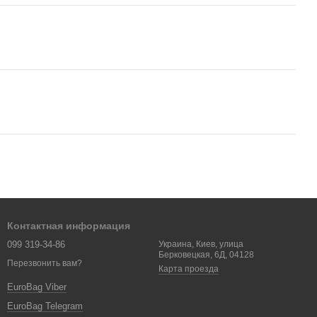
Контактная информация
099 319-34-86
Украина, Киев, улица
Берковецкая, 6Д, 04128
Перезвонить вам?
Карта проезда
EuroBag Viber
EuroBag Telegram