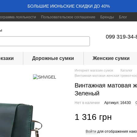
БОЛЬШИЕ ИЮНЬСКИЕ СКИДКИ ДО 40%
ограмма лояльности
Пользовательское соглашение
Бренды
Блог
ы
099 319-34-
кзаки
Дорожные сумки
Женские сумки
Интернет магазин сумок
Каталог
Винтажная матовая женская тревел-кос
Винтажная матовая же
Зеленый
Нет в наличии
Артикул: 16430
1 316 грн
Войти
для отображения нако
%