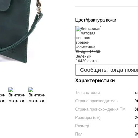
Цвет/фактура кожи
Сообщить, когда появ
Характеристики
Тип застежки
к
Страна производитель
У
Страна происхождения ТМ
У
Размеры (см)
2
Размер
С
Пол
Ж