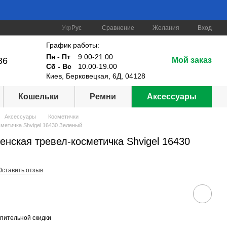
Сравнение
Укр
Рус
Желания
Вход
График работы:
Пн - Пт
9.00-21.00
86
Мой заказ
Сб - Вс
10.00-19.00
Киев, Берковецкая, 6Д, 04128
Кошельки
Ремни
Аксессуары
Аксессуары
Косметички
метичка Shvigel 16430 Зеленый
нская тревел-косметичка Shvigel 16430
Оставить отзыв
пительной скидки