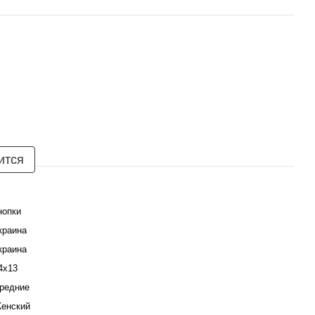
ится
нопки
краина
краина
4х13
редние
енский