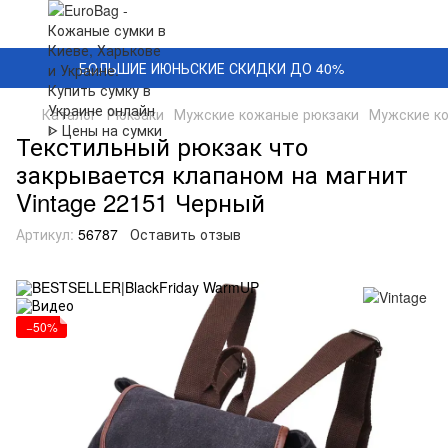
БОЛЬШИЕ ИЮНЬСКИЕ СКИДКИ ДО 40%
Каталог
Рюкзаки
Мужские кожаные рюкзаки
Мужские ко
Текстильный рюкзак что
закрывается клапаном на магнит
Vintage 22151 Черный
Артикул:
56787
Оставить отзыв
−50%