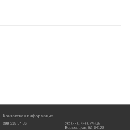
Контактная информация
099 319-34-86
Украина, Киев, улица
Берковецкая, 6Д, 04128