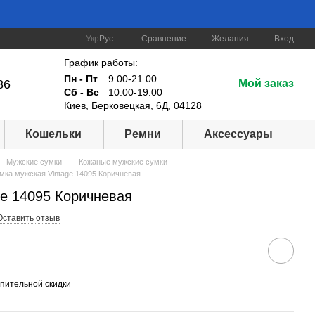
Сравнение
Укр
Рус
Желания
Вход
График работы:
Пн - Пт
9.00-21.00
86
Мой заказ
Сб - Вс
10.00-19.00
Киев, Берковецкая, 6Д, 04128
Кошельки
Ремни
Аксессуары
Мужские сумки
Кожаные мужские сумки
мка мужская Vintage 14095 Коричневая
ge 14095 Коричневая
Оставить отзыв
пительной скидки