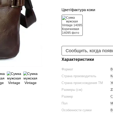
Цвет/фактура кожи
Сообщить, когда появ
Характеристики
Формат
В
Страна производитель
К
Страна происхождения ТМ
У
Размеры (см)
2
Размер
С
Пол
М
Особенности сумки
В