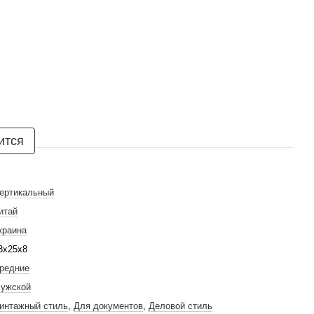
ится
ертикальный
итай
краина
3х25х8
редние
ужской
интажный стиль
,
Для документов
,
Деловой стиль