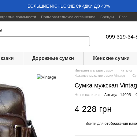
БОЛЬШИЕ ИЮНЬСКИЕ СКИДКИ ДО 40%
ограмма лояльности
Пользовательское соглашение
Бренды
Блог
ы
099 319-34-
кзаки
Дорожные сумки
Женские сумки
Интернет магазин сумок
Каталог
Кожаные мужские сумки Vintage
Су
Сумка мужская Vinta
Нет в наличии
Артикул: 14095
4 228 грн
Войти
для отображения нако
%