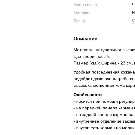
Можно носить
Ч
Материал
Н
Бренд
V
Описание
Материал: натуральная высок
Цвет: коричневый;
Размер (см.): ширина - 23 см, 
Удобная повседневная кожана
подойдет даже очень требова
высококачественная кожа кори
Особенности
:
- носится при помощи регулир
- на передней панели карман 
- на задней панели карман на
- внутреннее отделение закры
- внутри есть карман на молн