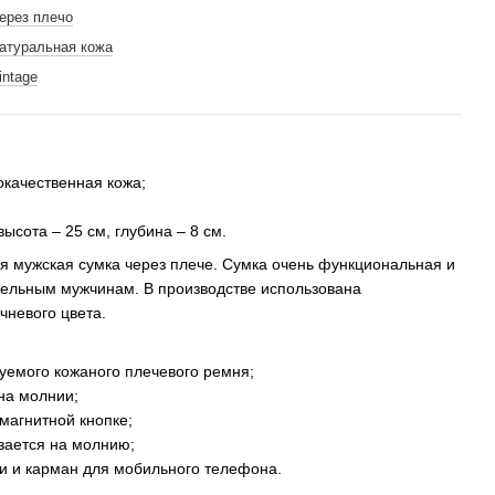
ерез плечо
атуральная кожа
intage
окачественная кожа;
высота – 25 см, глубина – 8 см.
я мужская сумка через плече. Сумка очень функциональная и
тельным мужчинам. В производстве использована
чневого цвета.
уемого кожаного плечевого ремня;
на молнии;
 магнитной кнопке;
вается на молнию;
ии и карман для мобильного телефона.