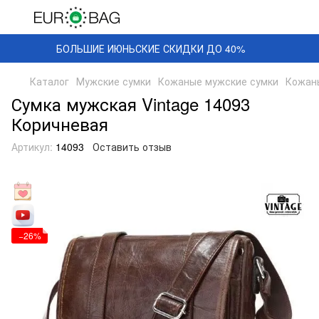
БОЛЬШИЕ ИЮНЬСКИЕ СКИДКИ ДО 40%
Каталог
Мужские сумки
Кожаные мужские сумки
Кожаны
Сумка мужская Vintage 14093
Коричневая
Артикул:
14093
Оставить отзыв
−26%