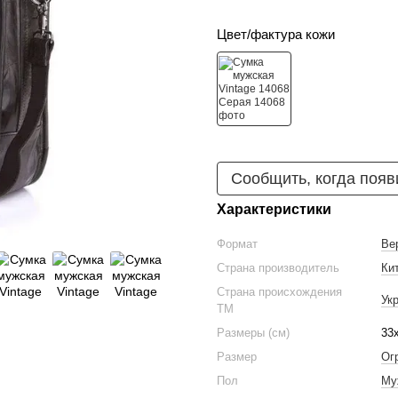
Цвет/фактура кожи
Сообщить, когда появ
Характеристики
Формат
Ве
Страна производитель
Ки
Страна происхождения
Ук
ТМ
Размеры (см)
33
Размер
Ог
Пол
Му