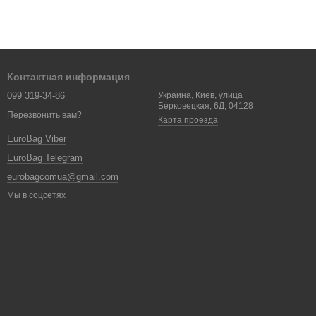
Контактная информация
099 319-34-86
Украина, Киев, улица
Берковецкая, 6Д, 04128
Перезвонить вам?
Карта проезда
EuroBag Viber
EuroBag Telegram
eurobagcomua@gmail.com
Мы в соцсетях