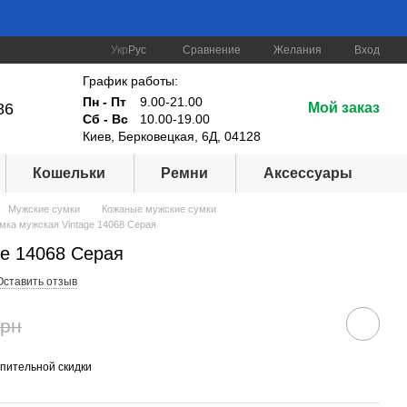
Сравнение
Укр
Рус
Желания
Вход
График работы:
Пн - Пт
9.00-21.00
86
Мой заказ
Сб - Вс
10.00-19.00
Киев, Берковецкая, 6Д, 04128
Кошельки
Ремни
Аксессуары
Мужские сумки
Кожаные мужские сумки
мка мужская Vintage 14068 Серая
ge 14068 Серая
Оставить отзыв
грн
пительной скидки