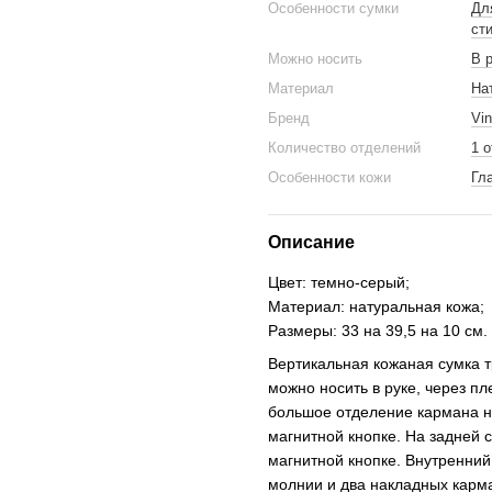
Особенности сумки
Дл
ст
Можно носить
В 
Материал
На
Бренд
Vin
Количество отделений
1 
Особенности кожи
Гл
Описание
Цвет: темно-серый;
Материал: натуральная кожа;
Размеры: 33 на 39,5 на 10 см.
Вертикальная кожаная сумка т
можно носить в руке, через пл
большое отделение кармана н
магнитной кнопке. На задней 
магнитной кнопке. Внутренний
молнии и два накладных карм