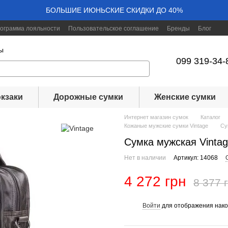
БОЛЬШИЕ ИЮНЬСКИЕ СКИДКИ ДО 40%
ограмма лояльности
Пользовательское соглашение
Бренды
Блог
ы
099 319-34-
кзаки
Дорожные сумки
Женские сумки
Интернет магазин сумок
Каталог
Кожаные мужские сумки Vintage
Су
Сумка мужская Vinta
Нет в наличии
Артикул: 14068
4 272 грн
8 377 
Войти
для отображения нако
%