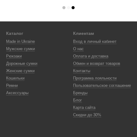
Каталог
Клиентам
Made in Ukraine
Вход в личный кабинет
Мужские сумки
О нас
Рюкзаки
Оплата и доставка
Дорожные сумки
Обмен и возврат товаров
Женские сумки
Контакты
Кошельки
Программа лояльности
Ремни
Пользовательское соглашение
Аксессуары
Бренды
Блог
Карта сайта
Скидки до 30%