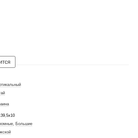
ится
ртикальный
тай
раина
х39,5х10
ромные
,
Большие
жской