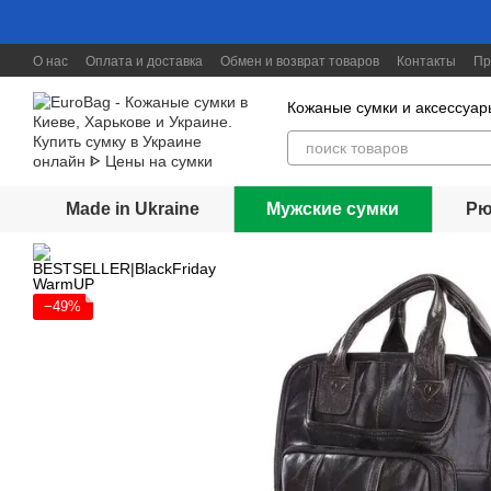
Перейти к основному контенту
О нас
Оплата и доставка
Обмен и возврат товаров
Контакты
Пр
Скидки до 30%
Кожаные сумки и аксессуар
Made in Ukraine
Мужские сумки
Рю
−49%