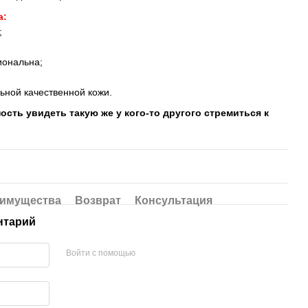
а:
;
иональна;
льной качественной кожи.
ость увидеть такую же у кого-то другого стремиться к
имущества
Возврат
Консультация
нтарий
Войти с помощью