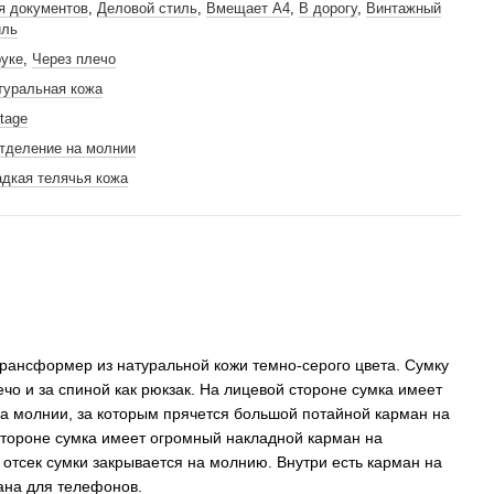
я документов
,
Деловой стиль
,
Вмещает А4
,
В дорогу
,
Винтажный
иль
руке
,
Через плечо
туральная кожа
tage
отделение на молнии
адкая телячья кожа
рансформер из натуральной кожи темно-серого цвета. Сумку
ечо и за спиной как рюкзак. На лицевой стороне сумка имеет
а молнии, за которым прячется большой потайной карман на
стороне сумка имеет огромный накладной карман на
 отсек сумки закрывается на молнию. Внутри есть карман на
ана для телефонов.