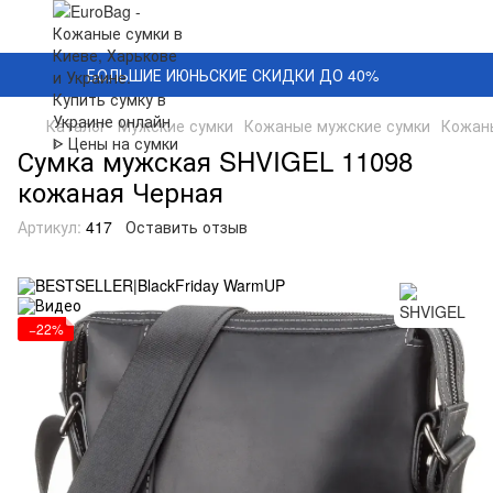
БОЛЬШИЕ ИЮНЬСКИЕ СКИДКИ ДО 40%
Каталог
Мужские сумки
Кожаные мужские сумки
Кожан
Сумка мужская SHVIGEL 11098
кожаная Черная
Артикул:
417
Оставить отзыв
−22%