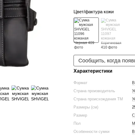
Цвет/фактура кожи
Сообщить, когда появ
Характеристики
Формат
В
Страна производитель
У
Страна происхождения ТМ
У
Размеры (см)
2
Размер
С
Пол
М
Особенности сумки
В