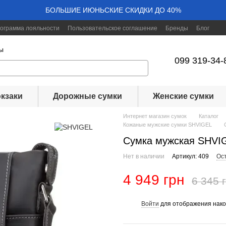
БОЛЬШИЕ ИЮНЬСКИЕ СКИДКИ ДО 40%
ограмма лояльности
Пользовательское соглашение
Бренды
Блог
ы
099 319-34-
кзаки
Дорожные сумки
Женские сумки
Интернет магазин сумок
Каталог
Кожаные мужские сумки SHVIGEL
Сумка мужская SHVIG
Нет в наличии
Артикул: 409
Ос
4 949 грн
6 345 
Войти
для отображения нако
%