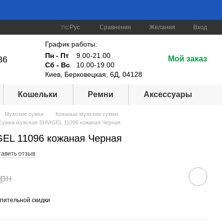
Сравнение
Укр
Рус
Желания
Вход
График работы:
Пн - Пт
9.00-21.00
86
Мой заказ
Сб - Вс
10.00-19.00
Киев, Берковецкая, 6Д, 04128
Кошельки
Ремни
Аксессуары
Мужские сумки
Кожаные мужские сумки
Сумка мужская SHVIGEL 11096 кожаная Черная
EL 11096 кожаная Черная
тавить отзыв
грн
пительной скидки