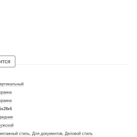
ится
ертикальный
краина
краина
5х28х6
редние
ужской
интажный стиль
,
Для документов
,
Деловой стиль