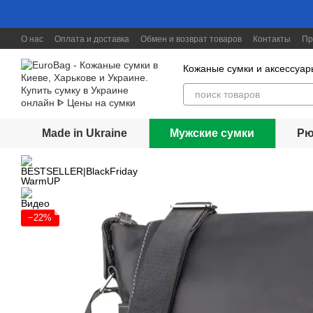
Перейти к основному контенту
О нас
Оплата и доставка
Обмен и возврат товаров
Контакты
Пр
Скидки до 30%
Кожаные сумки и аксессуар
Made in Ukraine
Мужские сумки
Рю
−22%