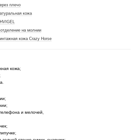
ерез плечо
атуральная кожа
HVIGEL
 отделение на молнии
интажная кожа Crazy Horse
жная кожа;
;
а.
ии;
нии;
 телефона и мелочей,
чек;
липучке;
а задней стенке сумки, снаружи;