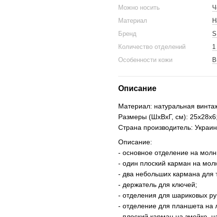
Можно носить
Ч
Материал
Н
Бренд
S
Количество отделений
1
Особенности кожи
В
Описание
Материал: натуральная винта
Размеры (ШхВхГ, см): 25х28х6
Страна производитель: Украин
Описание:
- основное отделение на молн
- один плоский карман на мол
- два небольших кармана для
- держатель для ключей;
- отделения для шариковых ру
- отделение для планшета на 
- плоский карман на змейке, н