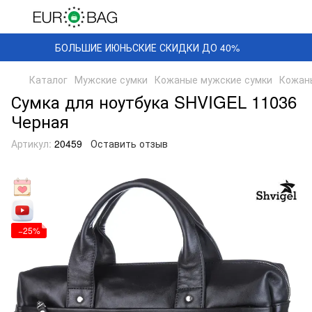
БОЛЬШИЕ ИЮНЬСКИЕ СКИДКИ ДО 40%
Каталог
Мужские сумки
Кожаные мужские сумки
Кожан
Сумка для ноутбука SHVIGEL 11036
Черная
Артикул:
20459
Оставить отзыв
−25%