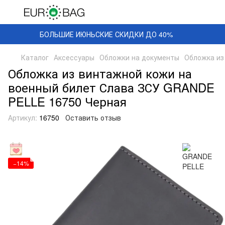
БОЛЬШИЕ ИЮНЬСКИЕ СКИДКИ ДО 40%
Каталог
Аксессуары
Обложки на документы
Обложка из
Обложка из винтажной кожи на
военный билет Слава ЗСУ GRANDE
PELLE 16750 Черная
Артикул:
16750
Оставить отзыв
−14%