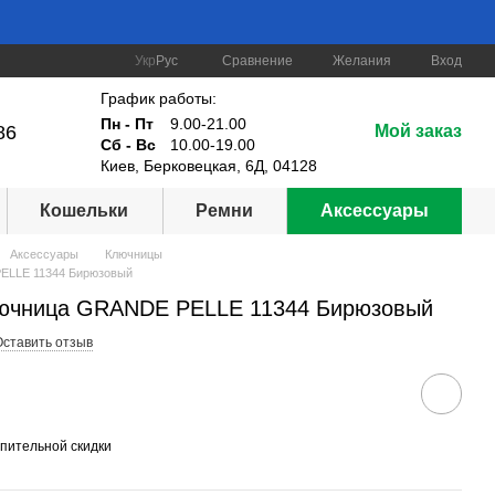
Сравнение
Укр
Рус
Желания
Вход
График работы:
Пн - Пт
9.00-21.00
86
Мой заказ
Сб - Вс
10.00-19.00
Киев, Берковецкая, 6Д, 04128
Кошельки
Ремни
Аксессуары
Аксессуары
Ключницы
ELLE 11344 Бирюзовый
лючница GRANDE PELLE 11344 Бирюзовый
Оставить отзыв
пительной скидки