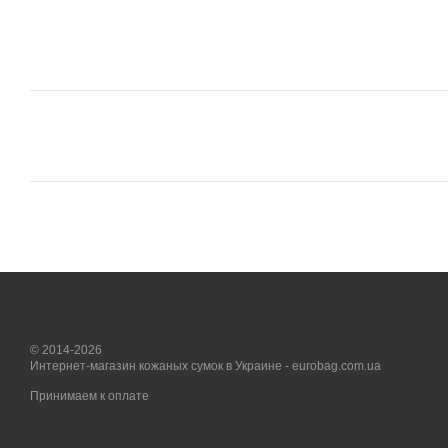
© 2014-2026
Интернет-магазин кожаных сумок в Украине - eurobag.com.ua
Принимаем к оплате