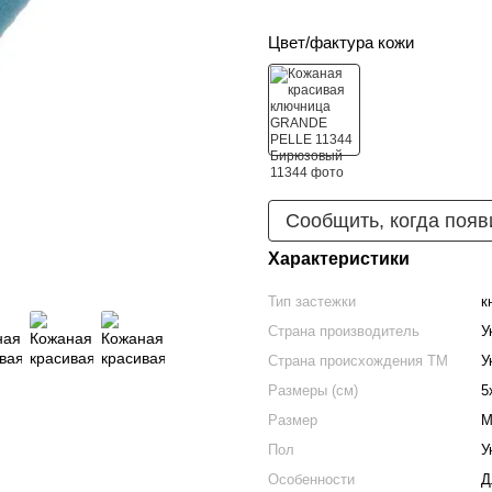
Цвет/фактура кожи
Сообщить, когда появ
Характеристики
Тип застежки
к
Страна производитель
У
Страна происхождения ТМ
У
Размеры (см)
5
Размер
М
Пол
У
Особенности
Д