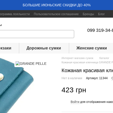
БОЛЬШИЕ ИЮНЬСКИЕ СКИДКИ ДО 40%
ограмма лояльности
Пользовательское соглашение
Бренды
Блог
ы
099 319-34-
кзаки
Дорожные сумки
Женские сумки
Интернет магазин сумок
Каталог
Кожаная красивая ключница GRANDE P
Кожаная красивая к
Нет в наличии
Артикул: 11344
423 грн
Войти
для отображения нако
%