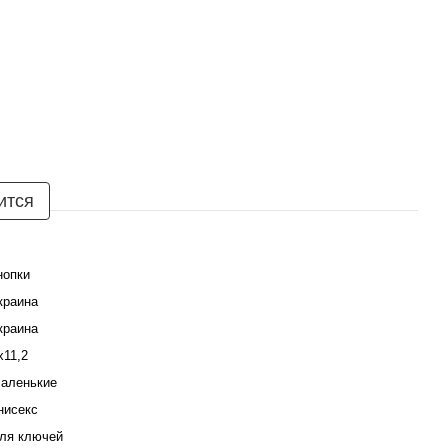
ится
нопки
краина
краина
х11,2
аленькие
нисекс
ля ключей