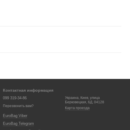
Контактная информация
099 319-34-86
Украина, Киев, улица
Берковецкая, 6Д, 04128
Перезвонить вам?
Карта проезда
EuroBag Viber
EuroBag Telegram