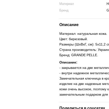
Материал
Н
Бренд
G
Описание
Материал: натуральная кожа.
Цвет: бирюзовый.
Размеры (ШхВхГ, см): 5х11,2 с
Страна производитель: Украин
Бренд: GRANDE PELLE.
Описание:
- закрывается на две металлич
- внутри надежное металличес
Замечательная ключница в кр
изделие на две надежные мета
кожи очень высокое, поэтому 
замечательным подарком для 
Поделиться в соцсетях