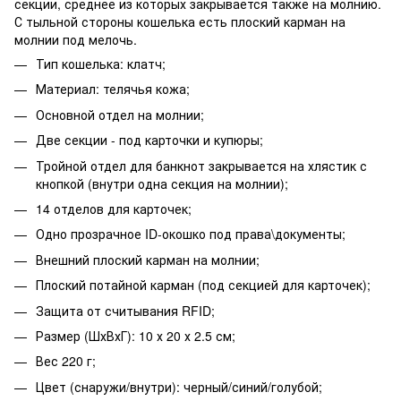
секции, среднее из которых закрывается также на молнию.
С тыльной стороны кошелька есть плоский карман на
молнии под мелочь.
Тип кошелька: клатч;
Материал: телячья кожа;
Основной отдел на молнии;
Две секции - под карточки и купюры;
Тройной отдел для банкнот закрывается на хлястик с
кнопкой (внутри одна секция на молнии);
14 отделов для карточек;
Одно прозрачное ID-окошко под права\документы;
Внешний плоский карман на молнии;
Плоский потайной карман (под секцией для карточек);
Защита от считывания RFID;
Размер (ШхВхГ): 10 х 20 х 2.5 см;
Вес 220 г;
Цвет (снаружи/внутри): черный/синий/голубой;