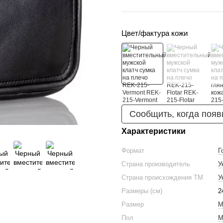
Цвет/фактура кожи
Сообщить, когда появ
Характеристики
Формат
Г
Страна производитель
У
Страна происхождения ТМ
У
Размеры (см)
2
Размер
М
Пол
М