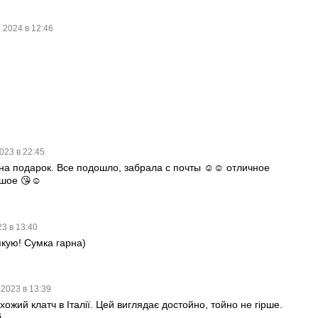
.2024 в 12:46
8
2023 в 22:45
на подарок. Все подошло, забрала с почты ☺️☺️ отличное
ьшое 😘☺️
23 в 13:40
кую! Сумка гарна)
.2023 в 13:39
схожий клатч в Італії. Цей виглядає достойно, тойно не гірше.
.