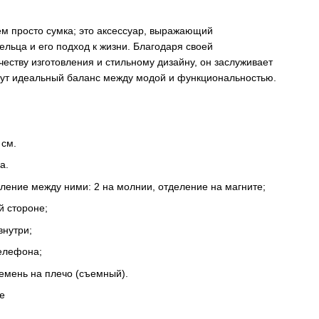
ем просто сумка; это аксессуар, выражающий
ельца и его подход к жизни. Благодаря своей
честву изготовления и стильному дизайну, он заслуживает
ут идеальный баланс между модой и функциональностью.
 см.
а.
еление между ними: 2 на молнии, отделение на магните;
й стороне;
внутри;
телефона;
емень на плечо (съемный).
е