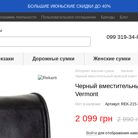
БОЛЬШИЕ ИЮНЬСКИЕ СКИДКИ ДО 40%
ограмма лояльности
Пользовательское соглашение
Бренды
Блог
ы
099 319-34-
кзаки
Дорожные сумки
Женские сумки
Интернет магазин сумок
Каталог
Черный вместительный мужской клатч 
Черный вместительны
Vermont
Нет в наличии
Артикул: REK-215-
2 099 грн
2 990 
Войти
для отображения нако
%