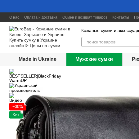
Перейти к основному контенту
О нас
Оплата и доставка
Обмен и возврат товаров
Контакты
Пр
Скидки до 30%
Кожаные сумки и аксессуар
Made in Ukraine
Мужские сумки
Рю
−30%
Хит