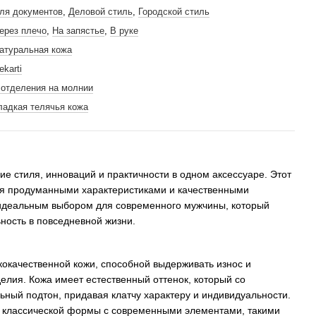
ля документов
,
Деловой стиль
,
Городской стиль
ерез плечо
,
На запястье
,
В руке
атуральная кожа
ekarti
 отделения на молнии
ладкая телячья кожа
ие стиля, инноваций и практичности в одном аксессуаре. Этот
ся продуманными характеристиками и качественными
 идеальным выбором для современного мужчины, который
ность в повседневной жизни.
ококачественной кожи, способной выдерживать износ и
делия. Кожа имеет естественный оттенок, который со
ный подтон, придавая клатчу характеру и индивидуальности.
ие классической формы с современными элементами, такими