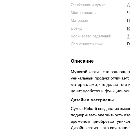
Особенности сумки
Д
Можно носить
Ч
Материал
Н
Бренд
R
Количество отделений
3
Особенности кожи
Г
Описание
Мужской клатч – это воплощен
уникальный продукт отличает
материалами, что делает его
ценит удобство и функциональ
Дизайн и материалы
Сумка Rekarti создана из выс
подчеркивать элегантность из
временем приобретает уникаль
Дизайн клатча – это сочетан