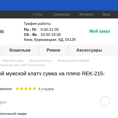
Сравнение
Укр
Рус
Желания
Вход
График работы:
Пн - Пт
9.00-21.00
86
Мой заказ
Сб - Вс
10.00-19.00
Киев, Берковецкая, 6Д, 04128
Кошельки
Ремни
Аксессуары
Мужские сумки
Мужские клатчи
Мужские клатчи Rekarti
сумка на плечо REK-215-Vermont
й мужской клатч сумка на плечо REK-215-
Vermont
6 отзывов
грн
пительной скидки