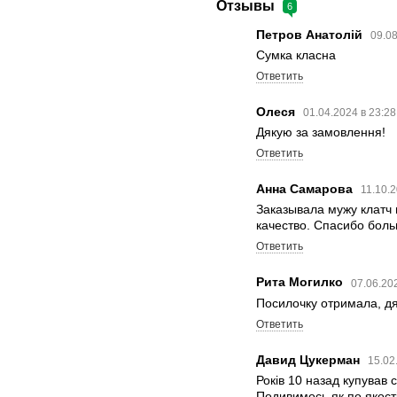
Отзывы
6
Петров Анатолій
09.08
Сумка класна
Ответить
Олеся
01.04.2024 в 23:2
Дякую за замовлення!
Ответить
Анна Самарова
11.10.
Заказывала мужу клатч 
качество. Спасибо бол
Ответить
Рита Могилко
07.06.20
Посилочку отримала, дя
Ответить
Давид Цукерман
15.02
Років 10 назад купував 
Подивимось як по якості