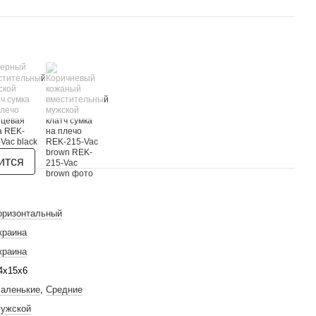
ится
оризонтальный
краина
краина
4х15х6
аленькие
,
Средние
ужской