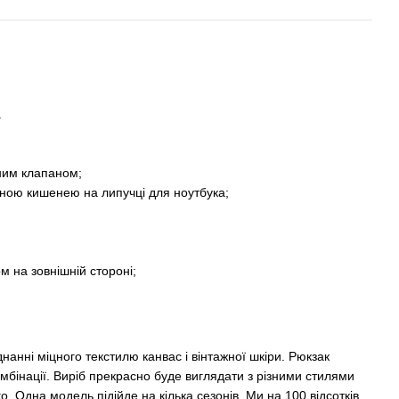
.
яним клапаном;
еною кишенею на липучці для ноутбука;
м на зовнішній стороні;
нанні міцного текстилю канвас і вінтажної шкіри. Рюкзак
мбінації. Виріб прекрасно буде виглядати з різними стилями
о. Одна модель підійде на кілька сезонів. Ми на 100 відсотків