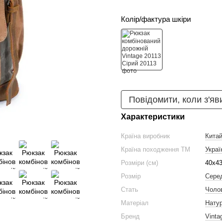
Колір/фактура шкіри
Повідомити, коли з'яв
Характеристики
Країна виробник
Кита
Країна походження ТМ
Украї
Розміри (см)
40х4
Розмір
Сере
Стать
Чоло
Матеріал
Нату
Бренд
Vinta