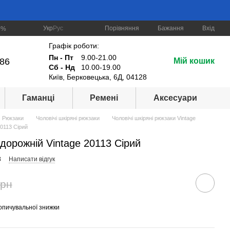
Порівняння
Укр
Рус
Бажання
Вхід
0%
Графік роботи:
Пн - Пт
9.00-21.00
-86
Мій кошик
Сб - Нд
10.00-19.00
Київ, Берковецька, 6Д, 04128
Гаманці
Ремені
Аксесуари
Рюкзаки
Чоловічі шкіряні рюкзаки
Чоловічі шкіряні рюкзаки Vintage
20113 Сірий
дорожній Vintage 20113 Сірий
3
Написати відгук
грн
опичувальної знижки