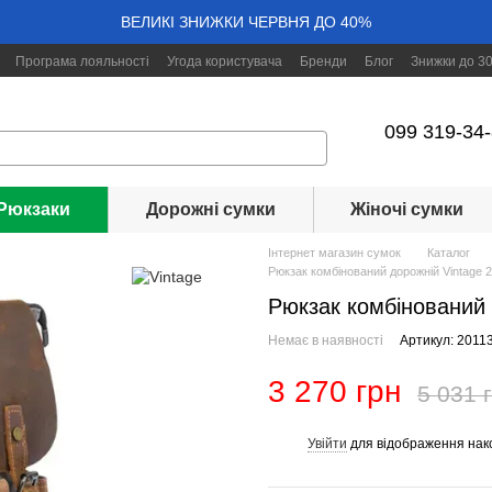
ВЕЛИКІ ЗНИЖКИ ЧЕРВНЯ ДО 40%
Програма лояльності
Угода користувача
Бренди
Блог
Знижки до 3
099 319-34
Рюкзаки
Дорожні сумки
Жіночі сумки
Інтернет магазин сумок
Каталог
Рюкзак комбінований дорожній Vintage 
Рюкзак комбінований 
Немає в наявності
Артикул: 2011
3 270 грн
5 031 
Увійти
для відображення нак
%