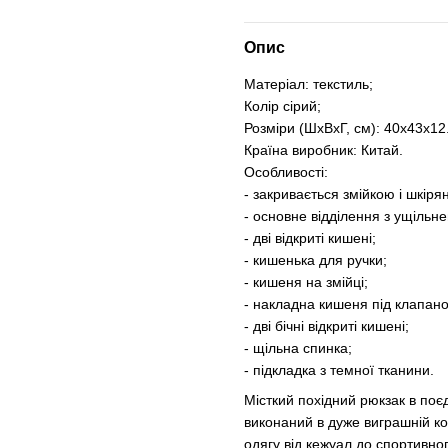
Опис
Матеріал: текстиль;
Колір сірий;
Розміри (ШхВхГ, см): 40х43х12
Країна виробник: Китай.
Особливості:
- закривається змійкою і шкір
- основне відділення з ущільн
- дві відкриті кишені;
- кишенька для ручки;
- кишеня на змійці;
- накладна кишеня під клапано
- дві бічні відкриті кишені;
- щільна спинка;
- підкладка з темної тканини.
Місткий похідний рюкзак в поєд
виконаний в дуже виграшній ко
одягу від кежуал до спортивног