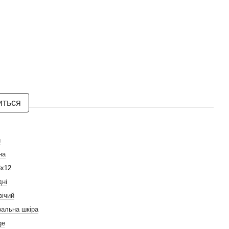
иться
й
на
3х12
дні
вічий
ральна шкіра
ge