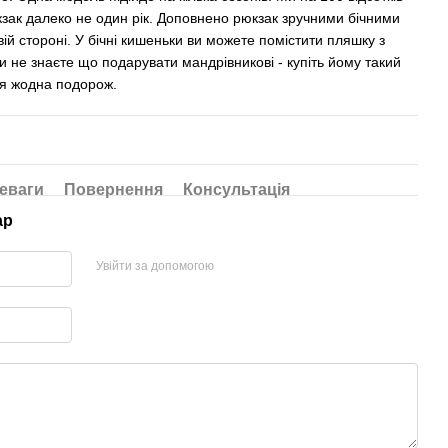
зак далеко не один рік. Доповнено рюкзак зручними бічними
й стороні. У бічні кишеньки ви можете помістити пляшку з
 не знаєте що подарувати мандрівникові - купіть йому такий
ся жодна подорож.
еваги
Повернення
Консультація
ар
Увійти за допомогою