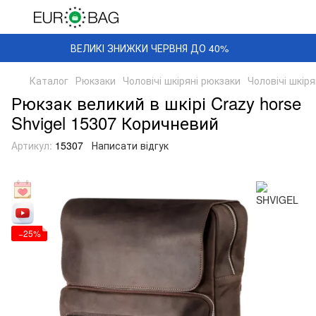
ВЕЛИКІ ЗНИЖКИ ЧЕРВНЯ ДО 40%
Каталог
Рюкзаки
Чоловічі шкіряні рюкзаки
Чоловічі шкір
Рюкзак великий в шкірі Crazy horse
Shvigel 15307 Коричневий
Артикул:
15307
Написати відгук
−25%