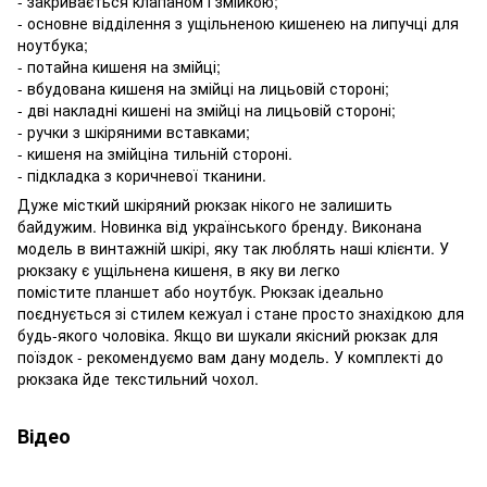
- закривається клапаном і змійкою;
- основне відділення з ущільненою кишенею на липучці для
ноутбука;
- потайна кишеня на змійці;
- вбудована кишеня на змійці на лицьовій стороні;
- дві накладні кишені на змійці на лицьовій стороні;
- ручки з шкіряними вставками;
- кишеня на змійціна тильній стороні.
- підкладка з коричневої тканини.
Дуже місткий шкіряний рюкзак нікого не залишить
байдужим. Новинка від українського бренду. Виконана
модель в винтажній шкірі, яку так люблять наші клієнти. У
рюкзаку є ущільнена кишеня, в яку ви легко
помістите планшет або ноутбук. Рюкзак ідеально
поєднується зі стилем кежуал і стане просто знахідкою для
будь-якого чоловіка. Якщо ви шукали якісний рюкзак для
поїздок - рекомендуємо вам дану модель. У комплекті до
рюкзака йде текстильний чохол.
Відео