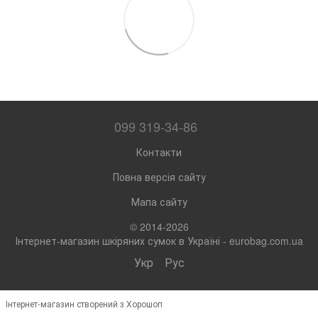
099 319-34-86
Контакти
Повна версія сайту
Мапа сайту
© 2014-2026
Інтернет-магазин шкіряних сумок в Україні - eurobag.com.ua
Укр
Рус
Інтернет-магазин створений з Хорошоп