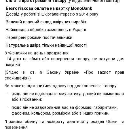
Оплата при отриманні товару
(у відділенні Нової Пошти)
;
Безготівкова оплата на картку MonoBank
Досвід у роботі зі шкіргалантереєю з 2014 року
Великий власний склад шкіряних виробів
Найшвидша обробка замовлень в Україні
Перевірені роками постачальники
Натуральна шкіра тільки найвищої якості
8
% знижки на день народження
14 днів на обмін або повернення товару, не рахуючи дня
покупки
(Згідно зі ст. 9 Закону України «Про захист прав
споживачів»)
Ви можете відмовитися одразу від доставленого товару:
якщо він не відповідає тому артикулу, який ви замовляли
або зіпсований;
якщо він не задовольнив вас за формою, габаритами,
фасоном, кольором, розміром або з інших причин.
*Правила обміну та возврату дивіться у розділі
Обмін та
повернення