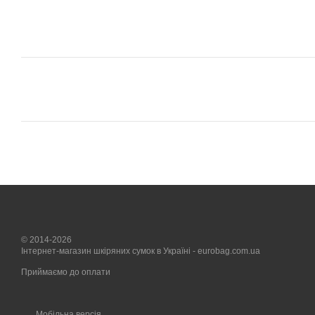
© 2014-2026
Інтернет-магазин шкіряних сумок в Україні - eurobag.com.ua
Приймаємо до оплати
Мобільна версія