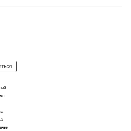
иться
ний
мат
й
на
,3
вічий