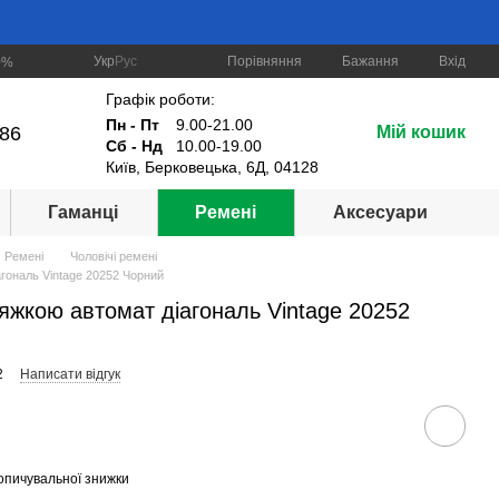
Порівняння
Укр
Рус
Бажання
Вхід
0%
Графік роботи:
Пн - Пт
9.00-21.00
-86
Мій кошик
Сб - Нд
10.00-19.00
Київ, Берковецька, 6Д, 04128
Гаманці
Ремені
Аксесуари
Ремені
Чоловічі ремені
агональ Vintage 20252 Чорний
ряжкою автомат діагональ Vintage 20252
2
Написати відгук
опичувальної знижки