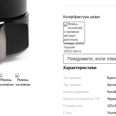
Колір/фактура шкіри
Повідомити, коли з'яв
Характеристики
Тип ременя
Брюч
Тип пряжки
Авто
Країна виробник
Кита
Країна походження ТМ
Украї
Розміри (см)
115х3
Стать
Чоло