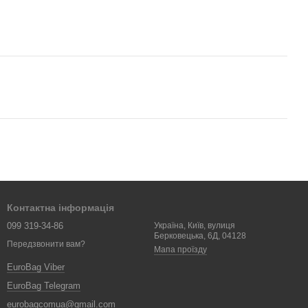
Контактна інформація
099 319-34-86
Україна, Київ, вулиця
Берковецька, 6Д, 04128
Передзвонити вам?
Мапа проїзду
EuroBag Viber
EuroBag Telegram
eurobagcomua@gmail.com