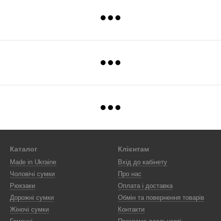
Каталог
Клієнтам
Made in Ukraine
Вхід до кабінету
Чоловічі сумки
Про нас
Рюкзаки
Оплата і доставка
Дорожні сумки
Обмін та повернення товарів
Жіночі сумки
Контакти