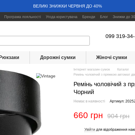
ВЕЛИКІ ЗНИЖКИ ЧЕРВНЯ ДО 40%
Програма лояльності
Угода користувача
Бренди
Блог
Знижки до 3
099 319-34
Рюкзаки
Дорожні сумки
Жіночі сумки
Інтернет магазин сумок
Каталог
Ремінь чоловічий з пряжкою автомат ді
Ремінь чоловічий з п
Чорний
Немає в наявності
Артикул: 2025
660 грн
904 грн
Увійти
для відображення нак
%