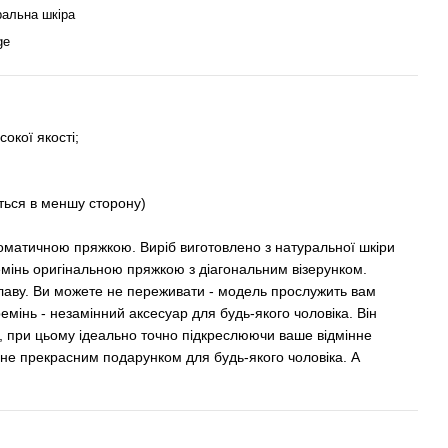
ральна шкіра
ge
окої якості;
ться в меншу сторону)
томатичною пряжкою. Виріб виготовлено з натуральної шкіри
емінь оригінальною пряжкою з діагональним візерунком.
плаву. Ви можете не переживати - модель прослужить вам
емінь - незамінний аксесуар для будь-якого чоловіка. Він
ни, при цьому ідеально точно підкреслюючи ваше відмінне
ане прекрасним подарунком для будь-якого чоловіка. А