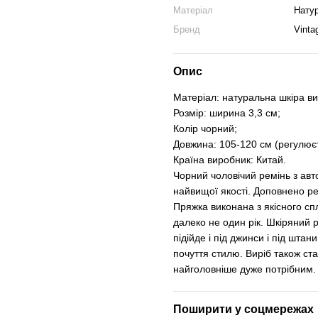
Матеріал
Нату
Бренд
Vinta
Опис
Матеріал: натуральна шкіра вис
Розмір: ширина 3,3 см;
Колір чорний;
Довжина: 105-120 см (регулює
Країна виробник: Китай.
Чорний чоловічий ремінь з ав
найвищої якості. Доповнено р
Пряжка виконана з якісного с
далеко не один рік. Шкіряний р
підійде і під джинси і під шта
почуття стилю. Виріб також ст
найголовніше дуже потрібним.
Поширити у соцмережах