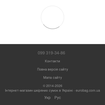
099 319-34-86
Контакти
Повна версія сайту
Мапа сайту
© 2014-2026
Інтернет-магазин шкіряних сумок в Україні - eurobag.com.ua
Укр
Рус