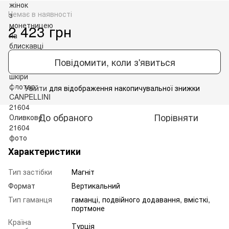
Немає в наявності
2 423 грн
Повідомити, коли з'явиться
Увійти
для відображення накопичувальної знижки
%
До обраного
Порівняти
Характеристики
Тип застібки
Магніт
Формат
Вертикальний
Тип гаманця
гаманці, подвійного додавання, вмісткі,
портмоне
Країна
Турція