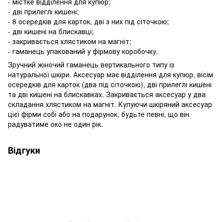
- містке відділення для купюр;
- дві прилеглі кишені;
- 8 осередків для карток, дві з них під сіточкою;
- дві кишені на блискавці;
- закривається хлястиком на магніт;
- гаманець упакований у фірмову коробочку.
Зручний жіночий гаманець вертикального типу із
натуральної шкіри. Аксесуар має відділення для купюр, вісім
осередків для карток (два під сіточкою), дві прилеглі кишені
та дві кишені на блискавках. Закривається аксесуар у два
складання хлястиком на магніт. Купуючи шкіряний аксесуар
цієї фірми собі або на подарунок, будьте певні, що він
радуватиме око не один рік.
Відгуки