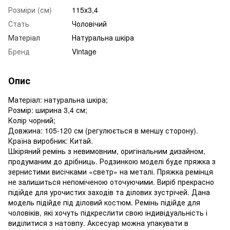
Розміри (см)
115х3,4
Стать
Чоловічий
Матеріал
Натуральна шкіра
Бренд
Vintage
Опис
Матеріал: натуральна шкіра;
Розмір: ширина 3,4 см;
Колір чорний;
Довжина: 105-120 см (регулюється в меншу сторону).
Країна виробник: Китай.
Шкіряний ремінь з невимовним, оригінальним дизайном,
продуманим до дрібниць. Родзинкою моделі буде пряжка з
зернистими висічками «светр» на металі. Пряжка ремінця
не залишиться непоміченою оточуючими. Виріб прекрасно
підійде для урочистих заходів та ділових зустрічей. Дана
модель підійде під діловий костюм. Ремінь підійде для
чоловіків, які хочуть підкреслити свою індивідуальність і
виділитися з натовпу. Аксесуар можна упакувати в