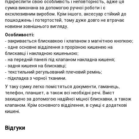
підкреслити свою особливість і неповторність, адже ця
сумка виконана за допомогою ручної роботи і є
ексклюзивним виробом. Крім іншого, аксесуар стійкий до
пошкоджень і потертостей, тому дуже довго не втрачає
новизни зовнішнього вигляду.
Особливості:
- закривається блискавкою і клапаном з магнітною кнопкою;
- одне основне відділення з прорізною кишенею на
блискавці і накладною кишенькою;
- на передній панелі під клапаном накладна кишеня;
- задня кишеня на блискавці;
- текстильний регульований плечовий ремінь;
- підкладка з чорної тканини.
У таку сумку легко помістяться документи, гаманець,
телефон, планшет, а також всі необхідні речі. Вміст
захищено за допомогою надійної міцної блискавки, а також
клапаном. Крім основного відділення, в сумці є додаткові
кишені.
Відгуки