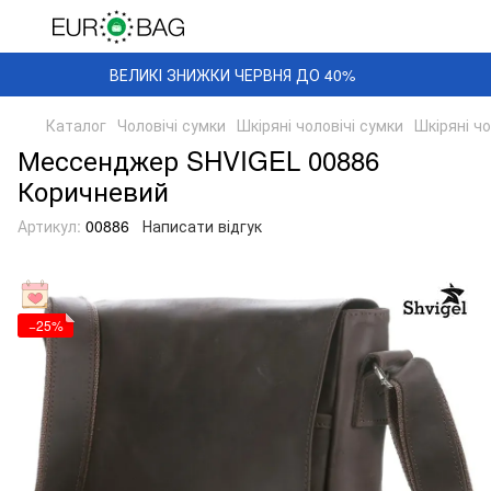
ВЕЛИКІ ЗНИЖКИ ЧЕРВНЯ ДО 40%
Каталог
Чоловічі сумки
Шкіряні чоловічі сумки
Шкіряні ч
Мессенджер SHVIGEL 00886
Коричневий
Артикул:
00886
Написати відгук
−25%