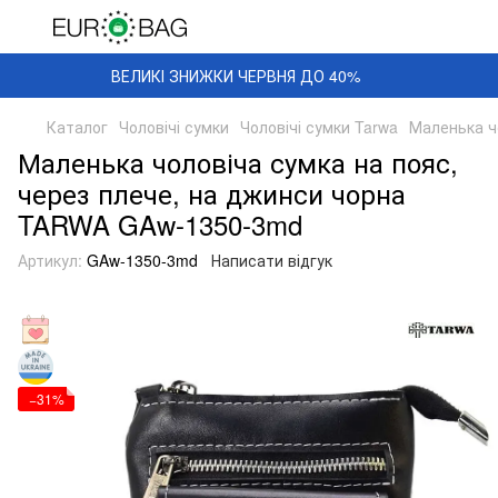
ВЕЛИКІ ЗНИЖКИ ЧЕРВНЯ ДО 40%
Каталог
Чоловічі сумки
Чоловічі сумки Tarwa
Маленька ч
Маленька чоловіча сумка на пояс,
через плече, на джинси чорна
TARWA GAw-1350-3md
Артикул:
GAw-1350-3md
Написати відгук
−31%