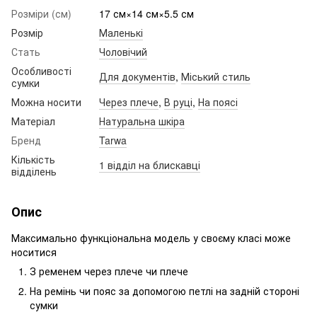
Розміри (см)
17 см×14 см×5.5 см
Розмір
Маленькі
Стать
Чоловічий
Особливості
Для документів
,
Міський стиль
сумки
Можна носити
Через плече
,
В руці
,
На поясі
Матеріал
Натуральна шкіра
Бренд
Tarwa
Кількість
1 відділ на блискавці
відділень
Опис
Максимально функціональна модель у своєму класі може
носитися
З ременем через плече чи плече
На ремінь чи пояс за допомогою петлі на задній стороні
сумки