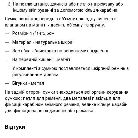
На петлю штанів, джинсів або петлю на рюкзаку або
іншому екіпіруванні за допомогою кільця-карабіна
Сумка зовні має передню об'ємну накладну кишеню з
клапаном на магніті - досить об'ємну та зручну.
Розміри 17*14*5.5см
Матеріал - натуральна шкіра.
Застібка - блискавка на основному відділенні
На передній кишені – магніт
У комплекті з сумкою поставляється шкіряний ремінь з
регулюванням довгий
Бігунки - метал
На задній стороні сумки знаходяться всі органи керування
сумкою: петля для ременя, два металеві півкільця для
фіксації карабіном знімного ременя, велике кільце-карабін
для фіксації на петлі джинсів або рюкзака.
Відгуки