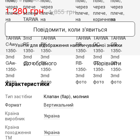
1 280 грн
1 855 грн
Повідомити, коли з'явиться
Увійти
для відображення накопичувальної знижки
%
До обраного
Порівняти
Характеристики
Тип застібки
Клапан (flap), молния
Формат
Вертикальний
Країна
Україна
виробник
Країна
походження
Україна
ТМ