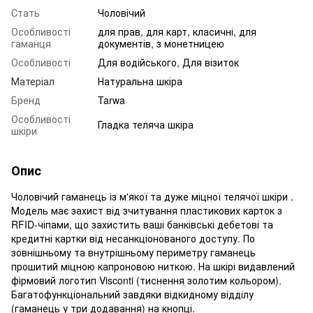
Стать
Чоловічий
Особливості
для прав, для карт, класичні, для
гаманця
документів, з монетницею
Особливості
Для водійського, Для візиток
Матеріал
Натуральна шкіра
Бренд
Tarwa
Особливості
Гладка теляча шкіра
шкіри
Опис
Чоловічий гаманець із м'якої та дуже міцної телячої шкіри .
Модель має захист від зчитування пластикових карток з
RFID-чіпами, що захистить ваші банківські дебетові та
кредитні картки від несанкціонованого доступу. По
зовнішньому та внутрішньому периметру гаманець
прошитий міцною капроновою ниткою. На шкірі видавлений
фірмовий логотип Visconti (тиснення золотим кольором).
Багатофункціональний завдяки відкидному відділу
(гаманець у три додавання) на кнопці.