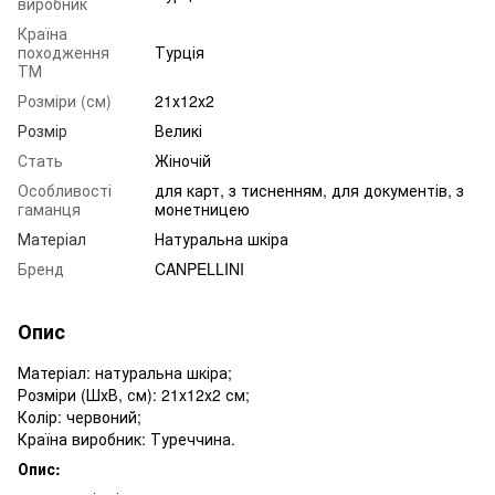
виробник
Країна
походження
Турція
ТМ
Розміри (см)
21х12х2
Розмір
Великі
Стать
Жіночій
Особливості
для карт, з тисненням, для документів, з
гаманця
монетницею
Матеріал
Натуральна шкіра
Бренд
CANPELLINI
Опис
Матеріал: натуральна шкіра;
Розміри (ШхВ, см): 21х12х2 см;
Колір: червоний;
Країна виробник: Туреччина.
Опис: