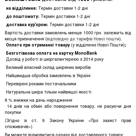
на відділення:
Термін доставки 1-2 дні
до поштомату:
Термін доставки 1-2 дні
доставка кур'єром:
Термін доставки 1-2 дні
Вартість доставки замовлень менше 1000 грн. залежить від
місця призначення (
відповідно до тарифів Нової пошти
).
Оплата при отриманні товару
(у відділенні Нової Пошти)
;
Безготівкова оплата на картку MonoBank
Досвід у роботі зі шкіргалантереєю з 2014 року
Великий власний склад шкіряних виробів
Найшвидша обробка замовлень в Україні
Перевірені роками постачальники
Натуральна шкіра тільки найвищої якості
8
% знижки на день народження
14 днів на обмін або повернення товару, не рахуючи дня
покупки
(Згідно зі ст. 9 Закону України «Про захист прав
споживачів»)
Ви можете відмовитися одразу від доставленого товару: