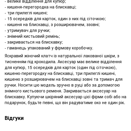
- велике відділення для купюр;
- кишеня-перегородка на блискавці;
- три прилеглі кишені;
- 15 осередків для карток, один з них під сіточкою;
- кишеня на блискавці, з розширювачем, ззовні;
- утримувач для ручки;
- знімний кистьовий ремінь;
- закривається на блискавку;
- гаманець упакований у фірмову коробочку.
Яскравий жіночий клатч із натуральної лакованої шкіри, з
тисненням під крокодила. Аксесуар має велике відділення
для купюр, 15 осередків для карток (один під сіточкою),
кишеню-перегородку на блискавці, три прилеглі кишені,
кишеню з розширювачем на блискавці зовні та тримач для
ручки. Носити цю модель зручно в руці або за допомогою
знімного кистьового ременя. Закривається аксесуар на
блискавку. Купуючи шкіряний аксесуар цієї фірми собі або на
подарунок, будьте певні, що він радуватиме око не один рік.
Відгуки