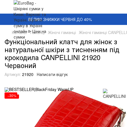
ВЕЛИКІ ЗНИЖКИ ЧЕРВНЯ ДО 40%
Каталог
Гаманці
Жіночі гаманці
Жіночі гаманці CANPELLI
Функціональний клатч для жінок з
натуральної шкіри з тисненням під
крокодила CANPELLINI 21920
Червоний
Артикул:
21920
Написати відгук
−30%